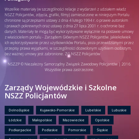
Wszelkie materiały (w szczególności relacje z wydarzeń z udziałem władz
NSZZ Policjantów, zdjęcia, grafiki, filmy) zamieszczone w niniejszym Portalu
chronione są przepisami ustawy z dnia 4 lutego 1994 r. o prawie autorskim
i prawach pokrewnych oraz ustawy z dnia 27 lipca 2001 r. o ochronie baz
danych. Materiały te mogą być wykorzystywane wyłącznie na postawie umowy
z właścicielem portalu - Zarządem Głównym NSZZ Policjantów. Jakiekolwiek
ich wykorzystywanie przez użytkowników Portalu, poza przewidzianymi przez
przepisy prawa wyjątkami, w szczególności dozwolonym użytkiem osobistym,
bez ważnej umowy jest zabronione. ZG NSZZ Policjantów
NSZZP © Niezależny Samorządny Związek Zawodowy Policjantów | 2016.
Wszystkie prawa zastrzeżone.
Zarządy Wojewódzkie i Szkolne
NSZZ Policjantów
Dolnośląskie
Kujawsko-Pomorskie
Lubelskie
Lubuskie
Łódzkie
Małopolskie
Mazowieckie
Opolskie
Podkarpackie
Podlaskie
Pomorskie
Śląskie