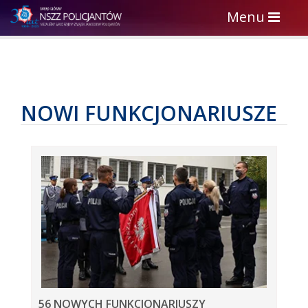
Toggle
Menu
navigation
NOWI FUNKCJONARIUSZE
56 NOWYCH FUNKCJONARIUSZY