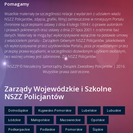
Pomagamy
Wszelkie materiały (w szczególności relacje z wydarzeń z udziałem władz
NSZZ Policjantów, zdjęcia, grafiki, filmy) zamieszczone w niniejszym Portalu
chronione są przepisami ustawy z dnia 4 lutego 1994 r. o prawie autorskim
i prawach pokrewnych oraz ustawy z dnia 27 lipca 2001 r. o ochronie baz
danych. Materiały te mogą być wykorzystywane wyłącznie na postawie umowy
z właścicielem portalu - Zarządem Głównym NSZZ Policjantów. Jakiekolwiek
ich wykorzystywanie przez użytkowników Portalu, poza przewidzianymi przez
przepisy prawa wyjątkami, w szczególności dozwolonym użytkiem osobistym,
bez ważnej umowy jest zabronione. ZG NSZZ Policjantów
NSZZP © Niezależny Samorządny Związek Zawodowy Policjantów | 2016.
Wszystkie prawa zastrzeżone.
Zarządy Wojewódzkie i Szkolne
NSZZ Policjantów
Dolnośląskie
Kujawsko-Pomorskie
Lubelskie
Lubuskie
Łódzkie
Małopolskie
Mazowieckie
Opolskie
Podkarpackie
Podlaskie
Pomorskie
Śląskie