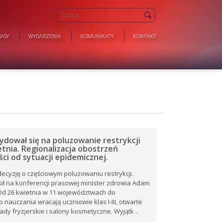
ASY
WYDARZENIA
KOMUNIKATY
KONTAKT
ydował się na poluzowanie restrykcji
etnia. Regionalizacja obostrzeń
ci od sytuacji epidemicznej.
decyzję o częściowym poluzowaniu restrykcji.
ił na konferencji prasowej minister zdrowia Adam
 Od 26 kwietnia w 11 województwach do
nauczania wracają uczniowie klas I-III, otwarte
ady fryzjerskie i salony kosmetyczne. Wyjątk ..