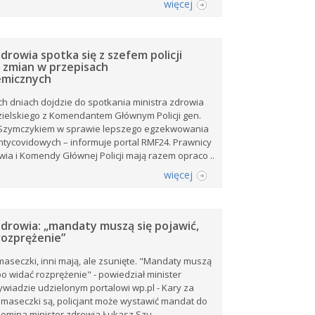
więcej
drowia spotka się z szefem policji
 zmian w przepisach
emicznych
ch dniach dojdzie do spotkania ministra zdrowia
ielskiego z Komendantem Głównym Policji gen.
Szymczykiem w sprawie lepszego egzekwowania
tycovidowych – informuje portal RMF24. Prawnicy
wia i Komendy Głównej Policji mają razem opraco ..
więcej
Zdrowia: „mandaty muszą się pojawić,
rozprężenie”
maseczki, inni mają, ale zsunięte. "Mandaty muszą
bo widać rozprężenie" - powiedział minister
wiadzie udzielonym portalowi wp.pl - Kary za
maseczki są, policjant może wystawić mandat do
ypomina minister zdrowia Łukasz Szu ..