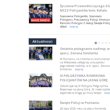
NSZZ Policjantów
Na zaproszenie Zarządu Głównego NSZZ
Życzenia Przewodniczącego ZG
Policjantów w Polsce gościł Rafael Laskows
NSZZ Policjantów kom. Rafała
Departamentu Policji w Nowym Jorku, o
Jankowskiego z okazji Święta
..
więcej
Szanowne Policjantki, Szanowni
Policji 2026
Policjanci, Pracownicy Policji, Emeryci
PAMIĘTAMY I ODDAJMY HOŁD ST
Renciści Policyjni Z okazji Święta Policj
SIERŻ. MARKOWI SIENICKIEMU
skład ..
więcej
W Biedrusku, pod Tablicą Pamiątkową
NSZZ Policjantów: Policja nie m
poświęconą starszemu sierżantowi Mar
być wciągana w bieżące spory
..
więcej
Aktualnosci
polityczne
•
•
•
•
W przestrzeni publicznej po raz kolej
pojawiły się wypowiedzi, które uderza
Ostatnie pożegnanie nadinsp. w 
w funkcjonariuszki i funkcjonariuszy
spocz. Zenona Smolarka
Policj ..
więcej
W Poznaniu, na cmentarzu komunalny
Dodatkowe zarobkowanie
na Miłostowie, odbyły się uroczystości
pogrzebowe nadinsp. w st. spocz. Zenona
policjantów. NSZZP: obecne
Smolarka ..
więcej
rozwiązania wymagają zmian
Do Sejmu trafiła petycja dotycząca
XI PIELGRZYMKA ROWEROWA
zmiany przepisów regulujących
podejmowanie przez policjantów
POLICJANTÓW NA JASNĄ GÓRĘ
dodatkowej pracy zarobkowe ..
więce
Zakończyła się XI Policyjna Pielgrzymka
Rowerowa na Jasną Górę. 26 rowerzystó
Krok 1. Umorzenie. Krok 2. Walk
wyjechało w drogę po mszy święte ..
więc
z hejtem
Postępowanie dotyczące interwencji
Święto Policji w Poznaniu
Policji w miejscu zamieszkania red.
Tomasza Sakiewicza zostało umorzon
28 lipca 2026 roku na placu Komendy