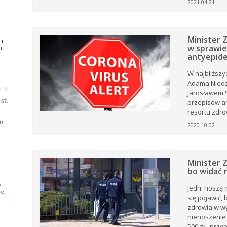
2021.04.21
ki z
Minister Z
 i
.
w sprawie
i
antyepid
oże
W najbliższy
Adama Niedz
•
•
ny
Jarosławem 
ją
st.
przepisów an
resortu zdro
m
2020.10.02
Minister 
bo widać 
j
w
a
Jedni noszą 
ej
się pojawić, 
zdrowia w wy
nienoszenie 
e.
500 zł - prz