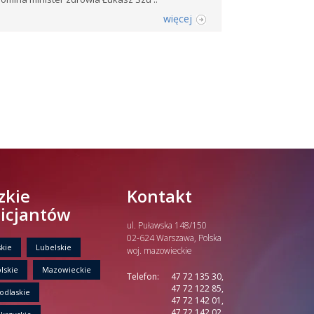
więcej
zkie
Kontakt
licjantów
ul. Puławska 148/150
02-624 Warszawa, Polska
kie
Lubelskie
woj. mazowieckie
lskie
Mazowieckie
Telefon:
47 72 135 30,
47 72 122 85,
odlaskie
47 72 142 01,
47 72 142 02