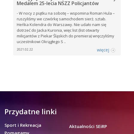
Medalem 25-lecia NSZZ Policjantów
- W nocy z piątku na sobotę – wspomina Roman Hula –
ruszyliśmy we czwórkę samochodem sierż. sztab.
Heńka Kolendra do Warszawy. Nie udało nam się
dotrzeć do Jacka Kuronia, więc list (list otwarty
milicjantów z Piekar Śląskich do premiera) wręczyliśmy
uczestnikowi Okrągłego S ..
więcej
2021.02.22
Przydatne linki
Sport i Rekreacja
Aktualności SEiRP
Pomagamy