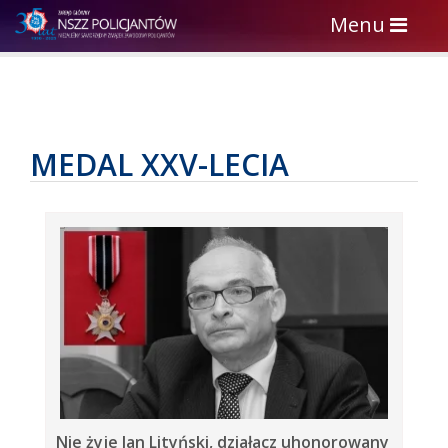
Toggle
Menu
navigation
MEDAL XXV-LECIA
Nie żyje Jan Lityński, działacz uhonorowany