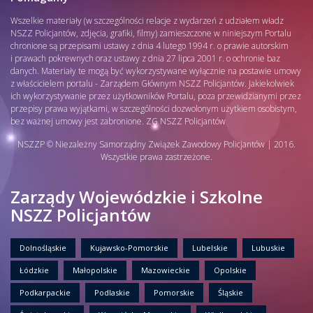
Wszelkie materiały (w szczególności relacje z wydarzeń z udziałem władz
NSZZ Policjantów, zdjęcia, grafiki, filmy) zamieszczone w niniejszym Portalu
chronione są przepisami ustawy z dnia 4 lutego 1994 r. o prawie autorskim
i prawach pokrewnych oraz ustawy z dnia 27 lipca 2001 r. o ochronie baz
danych. Materiały te mogą być wykorzystywane wyłącznie na postawie umowy
z właścicielem portalu - Zarządem Głównym NSZZ Policjantów. Jakiekolwiek
ich wykorzystywanie przez użytkowników Portalu, poza przewidzianymi przez
przepisy prawa wyjątkami, w szczególności dozwolonym użytkiem osobistym,
bez ważnej umowy jest zabronione. ZG NSZZ Policjantów
NSZZP © Niezależny Samorządny Związek Zawodowy Policjantów | 2016.
Wszystkie prawa zastrzeżone.
Zarządy Wojewódzkie i Szkolne
NSZZ Policjantów
Dolnośląskie
Kujawsko-Pomorskie
Lubelskie
Lubuskie
Łódzkie
Małopolskie
Mazowieckie
Opolskie
Podkarpackie
Podlaskie
Pomorskie
Śląskie