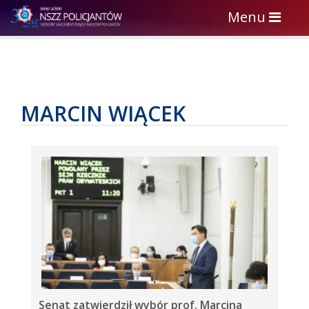
Toggle
Menu
navigation
MARCIN WIĄCEK
Senat zatwierdził wybór prof. Marcina