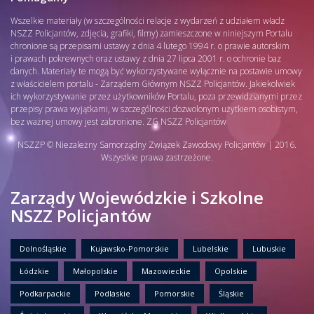
Wszelkie materiały (w szczególności relacje z wydarzeń z udziałem władz
NSZZ Policjantów, zdjęcia, grafiki, filmy) zamieszczone w niniejszym Portalu
chronione są przepisami ustawy z dnia 4 lutego 1994 r. o prawie autorskim
i prawach pokrewnych oraz ustawy z dnia 27 lipca 2001 r. o ochronie baz
danych. Materiały te mogą być wykorzystywane wyłącznie na postawie umowy
z właścicielem portalu - Zarządem Głównym NSZZ Policjantów. Jakiekolwiek
ich wykorzystywanie przez użytkowników Portalu, poza przewidzianymi przez
przepisy prawa wyjątkami, w szczególności dozwolonym użytkiem osobistym,
bez ważnej umowy jest zabronione. ZG NSZZ Policjantów
NSZZP © Niezależny Samorządny Związek Zawodowy Policjantów | 2016.
Wszystkie prawa zastrzeżone.
Zarządy Wojewódzkie i Szkolne
NSZZ Policjantów
Dolnośląskie
Kujawsko-Pomorskie
Lubelskie
Lubuskie
Łódzkie
Małopolskie
Mazowieckie
Opolskie
Podkarpackie
Podlaskie
Pomorskie
Śląskie