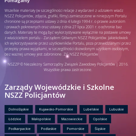
Pomagamy
Wszelkie materiały (w szczególności relacje z wydarzeń z udziałem władz
NSZZ Policjantów, zdjęcia, grafiki, filmy) zamieszczone w niniejszym Portalu
chronione są przepisami ustawy z dnia 4 lutego 1994 r. o prawie autorskim
i prawach pokrewnych oraz ustawy z dnia 27 lipca 2001 r. o ochronie baz
danych. Materiały te mogą być wykorzystywane wyłącznie na postawie umowy
z właścicielem portalu - Zarządem Głównym NSZZ Policjantów. Jakiekolwiek
ich wykorzystywanie przez użytkowników Portalu, poza przewidzianymi przez
przepisy prawa wyjątkami, w szczególności dozwolonym użytkiem osobistym,
bez ważnej umowy jest zabronione. ZG NSZZ Policjantów
NSZZP © Niezależny Samorządny Związek Zawodowy Policjantów | 2016.
Wszystkie prawa zastrzeżone.
Zarządy Wojewódzkie i Szkolne
NSZZ Policjantów
Dolnośląskie
Kujawsko-Pomorskie
Lubelskie
Lubuskie
Łódzkie
Małopolskie
Mazowieckie
Opolskie
Podkarpackie
Podlaskie
Pomorskie
Śląskie