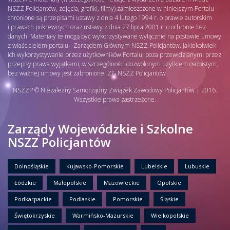
NSZZ Policjantów, zdjęcia, grafiki, filmy) zamieszczone w niniejszym Portalu
chronione są przepisami ustawy z dnia 4 lutego 1994 r. o prawie autorskim
i prawach pokrewnych oraz ustawy z dnia 27 lipca 2001 r. o ochronie baz
danych. Materiały te mogą być wykorzystywane wyłącznie na postawie umowy
z właścicielem portalu - Zarządem Głównym NSZZ Policjantów. Jakiekolwiek
ich wykorzystywanie przez użytkowników Portalu, poza przewidzianymi przez
przepisy prawa wyjątkami, w szczególności dozwolonym użytkiem osobistym,
bez ważnej umowy jest zabronione. ZG NSZZ Policjantów
NSZZP © Niezależny Samorządny Związek Zawodowy Policjantów | 2016.
Wszystkie prawa zastrzeżone.
Zarządy Wojewódzkie i Szkolne
NSZZ Policjantów
Dolnośląskie
Kujawsko-Pomorskie
Lubelskie
Lubuskie
Łódzkie
Małopolskie
Mazowieckie
Opolskie
Podkarpackie
Podlaskie
Pomorskie
Śląskie
Świętokrzyskie
Warmińsko-Mazurskie
Wielkopolskie