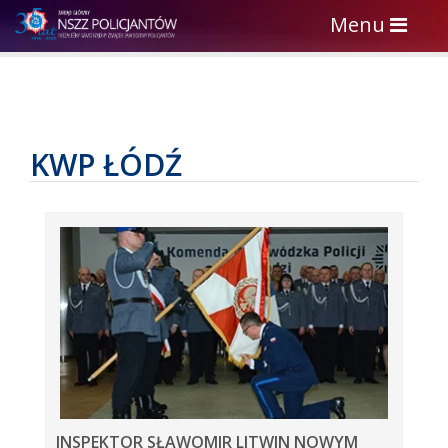
Toggle
Menu
navigation
KWP ŁÓDŹ
INSPEKTOR SŁAWOMIR LITWIN NOWYM