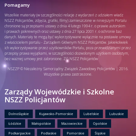
Pomagamy
Wszelkie materiały (w szczególności relacje z wydarzeń z udziałem władz
NSZZ Policjantów, zdjęcia, grafiki, filmy) zamieszczone w niniejszym Portalu
chronione są przepisami ustawy z dnia 4 lutego 1994 r. o prawie autorskim
i prawach pokrewnych oraz ustawy z dnia 27 lipca 2001 r. o ochronie baz
danych. Materiały te mogą być wykorzystywane wyłącznie na postawie umowy
z właścicielem portalu - Zarządem Głównym NSZZ Policjantów. Jakiekolwiek
ich wykorzystywanie przez użytkowników Portalu, poza przewidzianymi przez
przepisy prawa wyjątkami, w szczególności dozwolonym użytkiem osobistym,
bez ważnej umowy jest zabronione. ZG NSZZ Policjantów
NSZZP © Niezależny Samorządny Związek Zawodowy Policjantów | 2016.
Wszystkie prawa zastrzeżone.
Zarządy Wojewódzkie i Szkolne
NSZZ Policjantów
Dolnośląskie
Kujawsko-Pomorskie
Lubelskie
Lubuskie
Łódzkie
Małopolskie
Mazowieckie
Opolskie
Podkarpackie
Podlaskie
Pomorskie
Śląskie