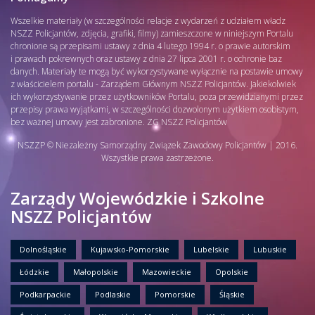
Wszelkie materiały (w szczególności relacje z wydarzeń z udziałem władz
NSZZ Policjantów, zdjęcia, grafiki, filmy) zamieszczone w niniejszym Portalu
chronione są przepisami ustawy z dnia 4 lutego 1994 r. o prawie autorskim
i prawach pokrewnych oraz ustawy z dnia 27 lipca 2001 r. o ochronie baz
danych. Materiały te mogą być wykorzystywane wyłącznie na postawie umowy
z właścicielem portalu - Zarządem Głównym NSZZ Policjantów. Jakiekolwiek
ich wykorzystywanie przez użytkowników Portalu, poza przewidzianymi przez
przepisy prawa wyjątkami, w szczególności dozwolonym użytkiem osobistym,
bez ważnej umowy jest zabronione. ZG NSZZ Policjantów
NSZZP © Niezależny Samorządny Związek Zawodowy Policjantów | 2016.
Wszystkie prawa zastrzeżone.
Zarządy Wojewódzkie i Szkolne
NSZZ Policjantów
Dolnośląskie
Kujawsko-Pomorskie
Lubelskie
Lubuskie
Łódzkie
Małopolskie
Mazowieckie
Opolskie
Podkarpackie
Podlaskie
Pomorskie
Śląskie