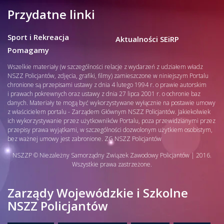
Przydatne linki
Sport i Rekreacja
Aktualności SEiRP
Pomagamy
Wszelkie materiały (w szczególności relacje z wydarzeń z udziałem władz
NSZZ Policjantów, zdjęcia, grafiki, filmy) zamieszczone w niniejszym Portalu
chronione są przepisami ustawy z dnia 4 lutego 1994 r. o prawie autorskim
i prawach pokrewnych oraz ustawy z dnia 27 lipca 2001 r. o ochronie baz
danych. Materiały te mogą być wykorzystywane wyłącznie na postawie umowy
z właścicielem portalu - Zarządem Głównym NSZZ Policjantów. Jakiekolwiek
ich wykorzystywanie przez użytkowników Portalu, poza przewidzianymi przez
przepisy prawa wyjątkami, w szczególności dozwolonym użytkiem osobistym,
bez ważnej umowy jest zabronione. ZG NSZZ Policjantów
NSZZP © Niezależny Samorządny Związek Zawodowy Policjantów | 2016.
Wszystkie prawa zastrzeżone.
Zarządy Wojewódzkie i Szkolne
NSZZ Policjantów