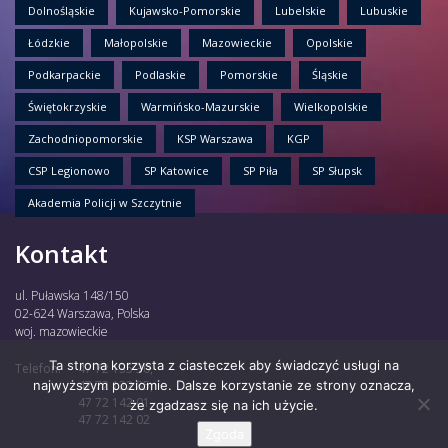
Dolnośląskie
Kujawsko-Pomorskie
Lubelskie
Lubuskie
Łódzkie
Małopolskie
Mazowieckie
Opolskie
Podkarpackie
Podlaskie
Pomorskie
Śląskie
Świętokrzyskie
Warmińsko-Mazurskie
Wielkopolskie
Zachodniopomorskie
KSP Warszawa
KGP
CSP Legionowo
SP Katowice
SP Piła
SP Słupsk
Akademia Policji w Szczytnie
Kontakt
ul. Puławska 148/150
02-624 Warszawa, Polska
woj. mazowieckie
Ta strona korzysta z ciasteczek aby świadczyć usługi na
Telefon:
47 72 135 30,
najwyższym poziomie. Dalsze korzystanie ze strony oznacza,
47 72 122 85,
47 72 142 01,
że zgadzasz się na ich użycie.
47 72 142 02
Zgoda