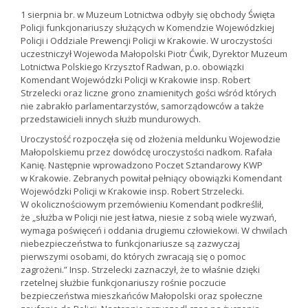
1 sierpnia br. w Muzeum Lotnictwa odbyły się obchody Święta
Policji funkcjonariuszy służących w Komendzie Wojewódzkiej
Policji i Oddziale Prewencji Policji w Krakowie. W uroczystości
uczestniczył Wojewoda Małopolski Piotr Ćwik, Dyrektor Muzeum
Lotnictwa Polskiego Krzysztof Radwan, p.o. obowiązki
Komendant Wojewódzki Policji w Krakowie insp. Robert
Strzelecki oraz liczne grono znamienitych gości wśród których
nie zabrakło parlamentarzystów, samorządowców a także
przedstawicieli innych służb mundurowych.
Uroczystość rozpoczęła się od złożenia meldunku Wojewodzie
Małopolskiemu przez dowódcę uroczystości nadkom. Rafała
Kanię. Następnie wprowadzono Poczet Sztandarowy KWP
w Krakowie. Zebranych powitał pełniący obowiązki Komendant
Wojewódzki Policji w Krakowie insp. Robert Strzelecki.
W okolicznościowym przemówieniu Komendant podkreślił,
że „służba w Policji nie jest łatwa, niesie z sobą wiele wyzwań,
wymaga poświęceń i oddania drugiemu człowiekowi. W chwilach
niebezpieczeństwa to funkcjonariusze są zazwyczaj
pierwszymi osobami, do których zwracają się o pomoc
zagrożeni.” Insp. Strzelecki zaznaczył, że to właśnie dzięki
rzetelnej służbie funkcjonariuszy rośnie poczucie
bezpieczeństwa mieszkańców Małopolski oraz społeczne