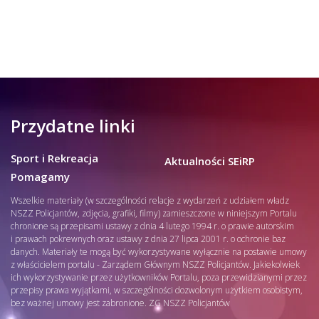
Przydatne linki
Sport i Rekreacja
Aktualności SEiRP
Pomagamy
Wszelkie materiały (w szczególności relacje z wydarzeń z udziałem władz
NSZZ Policjantów, zdjęcia, grafiki, filmy) zamieszczone w niniejszym Portalu
chronione są przepisami ustawy z dnia 4 lutego 1994 r. o prawie autorskim
i prawach pokrewnych oraz ustawy z dnia 27 lipca 2001 r. o ochronie baz
danych. Materiały te mogą być wykorzystywane wyłącznie na postawie umowy
z właścicielem portalu - Zarządem Głównym NSZZ Policjantów. Jakiekolwiek
ich wykorzystywanie przez użytkowników Portalu, poza przewidzianymi przez
przepisy prawa wyjątkami, w szczególności dozwolonym użytkiem osobistym,
bez ważnej umowy jest zabronione. ZG NSZZ Policjantów