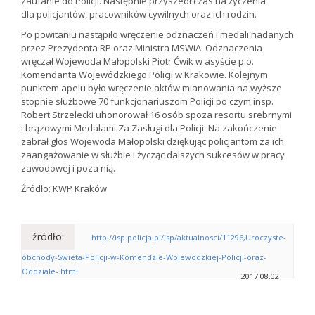
zaufanie do Policji. Następnie przyszedł czas na życzenia
dla policjantów, pracowników cywilnych oraz ich rodzin.
Po powitaniu nastąpiło wręczenie odznaczeń i medali nadanych
przez Prezydenta RP oraz Ministra MSWiA. Odznaczenia
wręczał Wojewoda Małopolski Piotr Ćwik w asyście p.o.
Komendanta Wojewódzkiego Policji w Krakowie. Kolejnym
punktem apelu było wręczenie aktów mianowania na wyższe
stopnie służbowe 70 funkcjonariuszom Policji po czym insp.
Robert Strzelecki uhonorował 16 osób spoza resortu srebrnymi
i brązowymi Medalami Za Zasługi dla Policji. Na zakończenie
zabrał głos Wojewoda Małopolski dziękując policjantom za ich
zaangażowanie w służbie i życząc dalszych sukcesów w pracy
zawodowej i poza nią.
Źródło: KWP Kraków
źródło:
http://isp.policja.pl/isp/aktualnosci/11296,Uroczyste-
obchody-Swieta-Policji-w-Komendzie-Wojewodzkiej-Policji-oraz-
Oddziale-.html
2017.08.02