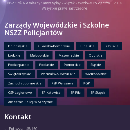
NSZZP © Niezależny Samorządny Związek Zawodowy Policjantów | 2016.
Wszystkie prawa zastrzeżone.
Zarządy Wojewódzkie i Szkolne
NSZZ Policjantów
Dolnośląskie
Kujawsko-Pomorskie
Lubelskie
Lubuskie
Łódzkie
Małopolskie
Mazowieckie
Opolskie
Podkarpackie
Podlaskie
Pomorskie
Śląskie
Świętokrzyskie
Warmińsko-Mazurskie
Wielkopolskie
Zachodniopomorskie
KSP Warszawa
KGP
CSP Legionowo
SP Katowice
SP Piła
SP Słupsk
Akademia Policji w Szczytnie
Kontakt
ul. Puławska 148/150