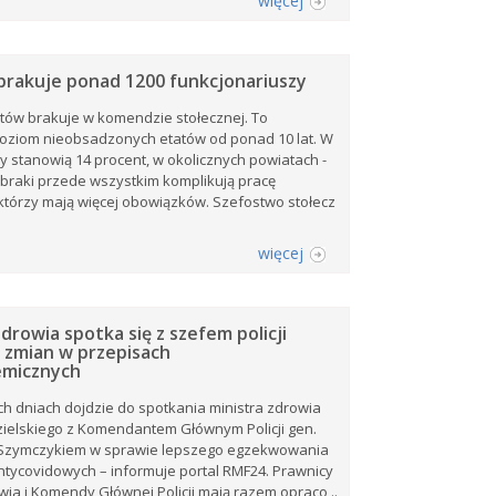
więcej
 brakuje ponad 1200 funkcjonariuszy
ntów brakuje w komendzie stołecznej. To
oziom nieobsadzonych etatów od ponad 10 lat. W
ty stanowią 14 procent, w okolicznych powiatach -
 braki przede wszystkim komplikują pracę
 którzy mają więcej obowiązków. Szefostwo stołecz
więcej
drowia spotka się z szefem policji
 zmian w przepisach
emicznych
ch dniach dojdzie do spotkania ministra zdrowia
ielskiego z Komendantem Głównym Policji gen.
Szymczykiem w sprawie lepszego egzekwowania
tycovidowych – informuje portal RMF24. Prawnicy
wia i Komendy Głównej Policji mają razem opraco ..