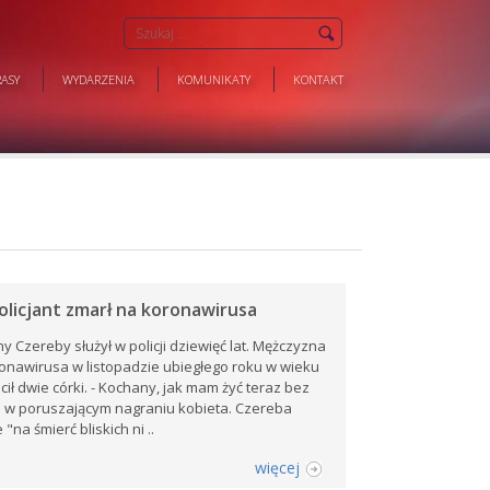
ASY
WYDARZENIA
KOMUNIKATY
KONTAKT
policjant zmarł na koronawirusa
y Czereby służył w policji dziewięć lat. Mężczyzna
onawirusa w listopadzie ubiegłego roku w wieku
ocił dwie córki. - Kochany, jak mam żyć teraz bez
ta w poruszającym nagraniu kobieta. Czereba
 "na śmierć bliskich ni ..
więcej