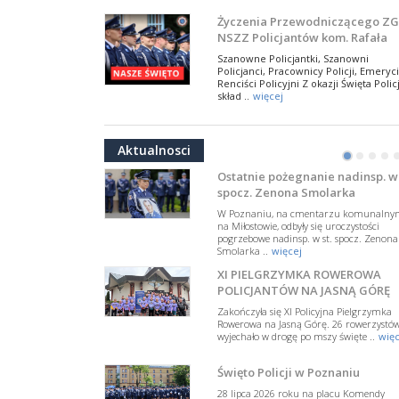
NSZZ Policjantów
Na zaproszenie Zarządu Głównego NSZZ
Życzenia Przewodniczącego ZG
Policjantów w Polsce gościł Rafael Laskows
NSZZ Policjantów kom. Rafała
Departamentu Policji w Nowym Jorku, o
Jankowskiego z okazji Święta
..
więcej
Szanowne Policjantki, Szanowni
Policji 2026
Policjanci, Pracownicy Policji, Emeryci
PAMIĘTAMY I ODDAJMY HOŁD ST
Renciści Policyjni Z okazji Święta Policj
SIERŻ. MARKOWI SIENICKIEMU
skład ..
więcej
W Biedrusku, pod Tablicą Pamiątkową
NSZZ Policjantów: Policja nie m
poświęconą starszemu sierżantowi Mar
być wciągana w bieżące spory
..
więcej
Aktualnosci
polityczne
•
•
•
•
W przestrzeni publicznej po raz kolej
pojawiły się wypowiedzi, które uderza
Ostatnie pożegnanie nadinsp. w 
w funkcjonariuszki i funkcjonariuszy
spocz. Zenona Smolarka
Policj ..
więcej
W Poznaniu, na cmentarzu komunalny
Dodatkowe zarobkowanie
na Miłostowie, odbyły się uroczystości
pogrzebowe nadinsp. w st. spocz. Zenona
policjantów. NSZZP: obecne
Smolarka ..
więcej
rozwiązania wymagają zmian
Do Sejmu trafiła petycja dotycząca
XI PIELGRZYMKA ROWEROWA
zmiany przepisów regulujących
podejmowanie przez policjantów
POLICJANTÓW NA JASNĄ GÓRĘ
dodatkowej pracy zarobkowe ..
więce
Zakończyła się XI Policyjna Pielgrzymka
Rowerowa na Jasną Górę. 26 rowerzystó
Krok 1. Umorzenie. Krok 2. Walk
wyjechało w drogę po mszy święte ..
więc
z hejtem
Postępowanie dotyczące interwencji
Święto Policji w Poznaniu
Policji w miejscu zamieszkania red.
Tomasza Sakiewicza zostało umorzon
28 lipca 2026 roku na placu Komendy