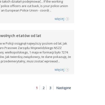
e takich działań podejmować... If the working
 police officers are cut back, is your police union
 an European Police Union - coordi ..
więcej
 wolnych etatów od lat
 w Policji osiągnął najwyższy poziom od lat. Jak
iuro Prasowe Zarządu Wojewódzkiego NSZZ
woj. wielkopolskiego, 1 maja w formacji było 7274
ów. Jak twierdzą związkowcy, te dane pokazuję, że
 przedemerytalny, musi zostać wprowad ..
więcej
1
2
3
Następne