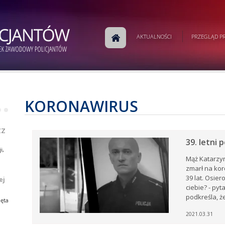
m
AKTUALNOŚCI
PRZEGLĄD PR
j
a
w
ej
e.
KORONAWIRUS
•
•
ej
ZZ
39. letni 
i,
Mąż Katarzyn
zmarł na kor
39 lat. Osier
ej
i,
ciebie? - py
tów
podkreśla, że
ia
ęta
ów
rku
2021.03.31
e