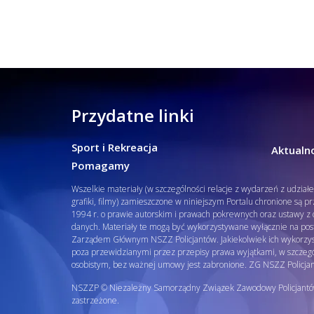
Przydatne linki
Sport i Rekreacja
Aktualno
Pomagamy
Wszelkie materiały (w szczególności relacje z wydarzeń z udział
grafiki, filmy) zamieszczone w niniejszym Portalu chronione są p
1994 r. o prawie autorskim i prawach pokrewnych oraz ustawy z d
danych. Materiały te mogą być wykorzystywane wyłącznie na pos
Zarządem Głównym NSZZ Policjantów. Jakiekolwiek ich wykorzys
poza przewidzianymi przez przepisy prawa wyjątkami, w szcze
osobistym, bez ważnej umowy jest zabronione. ZG NSZZ Policja
NSZZP © Niezależny Samorządny Związek Zawodowy Policjantó
zastrzeżone.