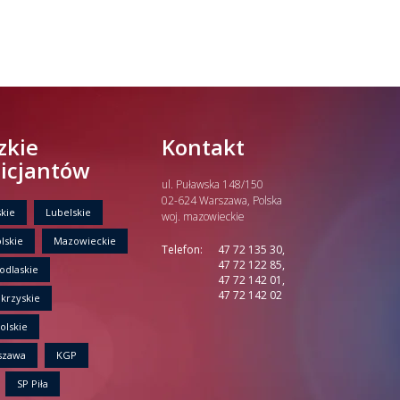
zkie
Kontakt
licjantów
ul. Puławska 148/150
02-624 Warszawa, Polska
kie
Lubelskie
woj. mazowieckie
lskie
Mazowieckie
Telefon:
47 72 135 30,
47 72 122 85,
odlaskie
47 72 142 01,
47 72 142 02
krzyskie
olskie
szawa
KGP
SP Piła