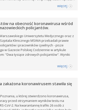
więcej
stów na obecność koronawirusa wśród
 mazowieckich policjantów.
Warszawskiego Uniwersytetu Medycznego oraz z
Szpitala Klinicznego MSWiA przebadali prawie
policjantów i pracowników cywilnych - pisze
ga w Gazecie Polskiej Codziennie w artykule
m: "Dwa tysiące zdrowych policjantów". Wyniki
więcej
ka zakażona koronawirusem stawiła się
z Poznania, u której stwierdzono koronawirusa,
 pracy przed otrzymaniem wyników testu na
S-CoV-2. Na kwarantannę trafiło 26 osób z