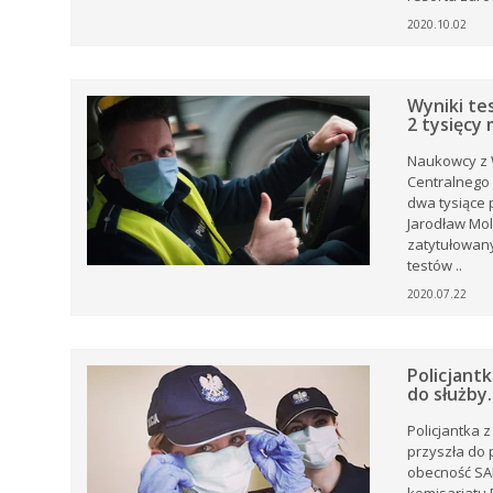
m
2020.10.02
Wyniki te
2 tysięcy
w
j
ej
Naukowcy z 
a
Centralnego 
dwa tysiące 
Jarodław Mol
ej
zatytułowany
e.
testów ..
2020.07.22
Policjant
i,
do służby.
tów
Policjantka 
rku
przyszła do
e
obecność SAR