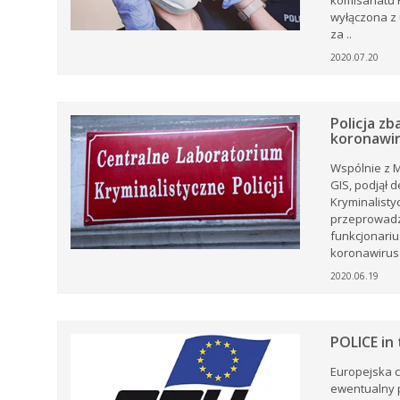
komisariatu 
ki z
wyłączona z 
za ..
.
2020.07.20
Policja z
koronawir
Wspólnie z M
GIS, podjął 
Kryminalistyc
przeprowadz
funkcjonariu
koronawirusa
2020.06.19
POLICE in 
Europejska c
ewentualny p