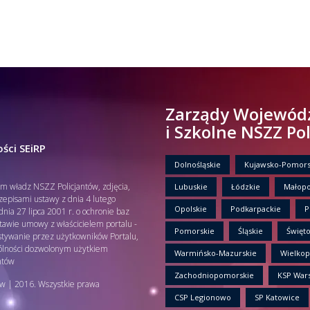
Zarządy Wojewód
i Szkolne NSZZ Po
ści SEiRP
Dolnośląskie
Kujawsko-Pomors
em władz NSZZ Policjantów, zdjęcia,
Lubuskie
Łódzkie
Małopo
rzepisami ustawy z dnia 4 lutego
Opolskie
Podkarpackie
P
nia 27 lipca 2001 r. o ochronie baz
tawie umowy z właścicielem portalu -
Pomorskie
Śląskie
Święto
tywanie przez użytkowników Portalu,
gólności dozwolonym użytkiem
Warmińsko-Mazurskie
Wielkop
ntów
Zachodniopomorskie
KSP War
w | 2016. Wszystkie prawa
CSP Legionowo
SP Katowice