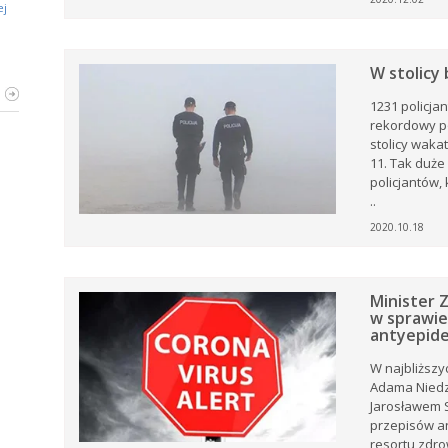
ej
ZZ
W stolicy
i,
1231 policja
rekordowy p
i,
stolicy waka
ej
tów
11. Tak duże
policjantów,
ia
rku
ęta
..
ów
e
2020.10.18
ki z
Minister Z
.
w sprawie
 i
antyepid
i
W najbliższy
oże
Adama Niedz
Jarosławem 
st.
ny
przepisów an
ją
resortu zdro