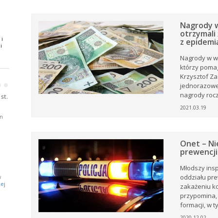
ki z
Nagrody w
otrzymali
 i
z epidemi
.
i
Nagrody w wy
którzy pomag
oże
Krzysztof Zas
jednorazowe
•
•
ny
nagrody rocz
ją
st.
2021.03.19
m
Onet – Ni
prewencji
j
Młodszy ins
oddziału pre
w
a
ej
zakażeniu ko
przypomina, 
formacji, w 
e.
2020.12.02