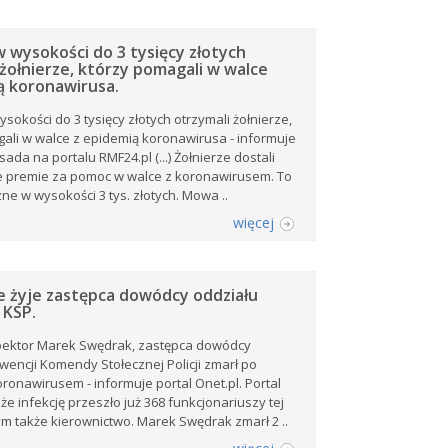
 wysokości do 3 tysięcy złotych
 żołnierze, którzy pomagali w walce
ą koronawirusa.
sokości do 3 tysięcy złotych otrzymali żołnierze,
ali w walce z epidemią koronawirusa - informuje
ada na portalu RMF24.pl (...) Żołnierze dostali
 premie za pomoc w walce z koronawirusem. To
ne w wysokości 3 tys. złotych. Mowa ..
więcej
e żyje zastępca dowódcy oddziału
 KSP.
pektor Marek Swędrak, zastępca dowódcy
wencji Komendy Stołecznej Policji zmarł po
ronawirusem - informuje portal Onet.pl. Portal
że infekcję przeszło już 368 funkcjonariuszy tej
tym także kierownictwo. Marek Swędrak zmarł 2 ..