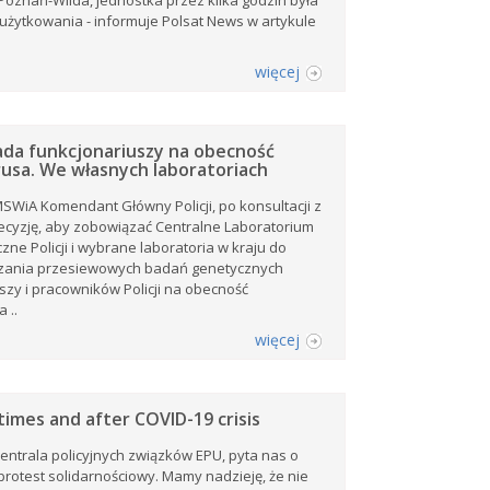
Poznań-Wilda, jednostka przez kilka godzin była
użytkowania - informuje Polsat News w artykule
więcej
bada funkcjonariuszy na obecność
usa. We własnych laboratoriach
SWiA Komendant Główny Policji, po konsultacji z
decyzję, aby zobowiązać Centralne Laboratorium
zne Policji i wybrane laboratoria w kraju do
ania przesiewowych badań genetycznych
szy i pracowników Policji na obecność
 ..
więcej
times and after COVID-19 crisis
entrala policyjnych związków EPU, pyta nas o
rotest solidarnościowy. Mamy nadzieję, że nie