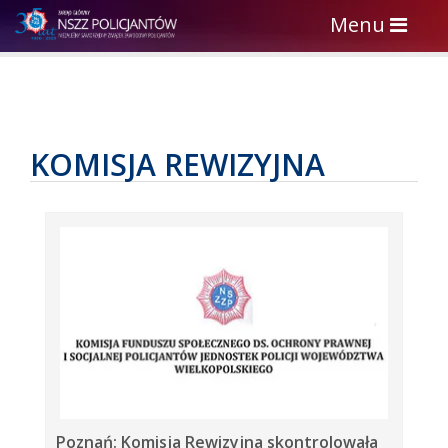
Toggle
Menu
navigation
KOMISJA REWIZYJNA
Poznań: Komisja Rewizyjna skontrolowała