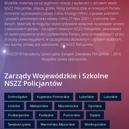
Wszelkie materiały (w szczególności relacje z wydarzeń z udziałem władz
NSZZ Policjantów, zdjęcia, grafiki, filmy) zamieszczone w niniejszym Portalu
chronione są przepisami ustawy z dnia 4 lutego 1994 r. o prawie autorskim
i prawach pokrewnych oraz ustawy z dnia 27 lipca 2001 r. o ochronie baz
danych. Materiały te mogą być wykorzystywane wyłącznie na postawie umowy
z właścicielem portalu - Zarządem Głównym NSZZ Policjantów. Jakiekolwiek
ich wykorzystywanie przez użytkowników Portalu, poza przewidzianymi przez
przepisy prawa wyjątkami, w szczególności dozwolonym użytkiem osobistym,
bez ważnej umowy jest zabronione. ZG NSZZ Policjantów
NSZZP © Niezależny Samorządny Związek Zawodowy Policjantów | 2016.
Wszystkie prawa zastrzeżone.
Zarządy Wojewódzkie i Szkolne
NSZZ Policjantów
Dolnośląskie
Kujawsko-Pomorskie
Lubelskie
Lubuskie
Łódzkie
Małopolskie
Mazowieckie
Opolskie
Podkarpackie
Podlaskie
Pomorskie
Śląskie
Świętokrzyskie
Warmińsko-Mazurskie
Wielkopolskie