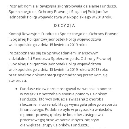
Poznań: Komisja Rewizyjna skontrolowała działanie Funduszu
Społecznego ds. Ochrony Prawnej i Socjalnej Policjantów
Jednostek Policji województwa wielkopolskiego w 2018 roku.
D E C Y Z J A
Komisji Rewizyjnej Funduszu Społecznego ds. Ochrony Prawnej
i Socjalnej Policjantów Jednostek Policji województwa
wielkopolskiego z dnia 15 kwietnia 2019 roku
Po zapoznaniu się ze Sprawozdaniem Finansowym
z działalności Funduszu Społecznego ds. Ochrony Prawnej
i Socjalnej Policjantów Jednostek Policji województwa
wielkopolskiego z dnia 15 kwietnia 2019 roku w 2018 roku
oraz analizie dokumentacji zgromadzonej przez Komisję
stwierdza:
Fundusz niezwłocznie reagował na wnioski o pomoc
w związku z potrzebą niesienia pomocy Członkom
Funduszu, których sytuacja związana z chorobą
i leczeniem lub rehabilitacją wymagała pilnego wsparcia
finansowego. Podobnie było w przypadku wniosków
o pomoc prawną (pokrycie kosztów zastępstwa
procesowego) oraz wsparcie innych inicjatyw
dla większej grupy Członków Funduszu;