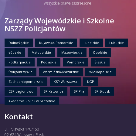
Wszystkie prawa zastrzeżone.
Zarządy Wojewódzkie i Szkolne
NSZZ Policjantów
Dolnośląskie
Kujawsko-Pomorskie
Lubelskie
Lubuskie
Łódzkie
Małopolskie
Mazowieckie
Opolskie
Podkarpackie
Podlaskie
Pomorskie
Śląskie
Świętokrzyskie
Warmińsko-Mazurskie
Wielkopolskie
Zachodniopomorskie
KSP Warszawa
KGP
CSP Legionowo
SP Katowice
SP Piła
SP Słupsk
Akademia Policji w Szczytnie
Kontakt
ul. Puławska 148/150
02-624 Warszawa, Polska