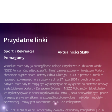
Przydatne linki
Sport i Rekreacja
Aktualności SEiRP
Pomagamy
Wszelkie materiały (w szczególności relacje z wydarzeń z udziałem władz
NSZZ Policjantów, zdjęcia, grafiki, filmy) zamieszczone w niniejszym Portalu
chronione są przepisami ustawy z dnia 4 lutego 1994 r. o prawie autorskim
i prawach pokrewnych oraz ustawy z dnia 27 lipca 2001 r. o ochronie baz
danych. Materiały te mogą być wykorzystywane wyłącznie na postawie umowy
z właścicielem portalu - Zarządem Głównym NSZZ Policjantów. Jakiekolwiek
ich wykorzystywanie przez użytkowników Portalu, poza przewidzianymi przez
przepisy prawa wyjątkami, w szczególności dozwolonym użytkiem osobistym,
bez ważnej umowy jest zabronione. ZG NSZZ Policjantów
NSZZP © Niezależny Samorządny Związek Zawodowy Policjantów | 2016.