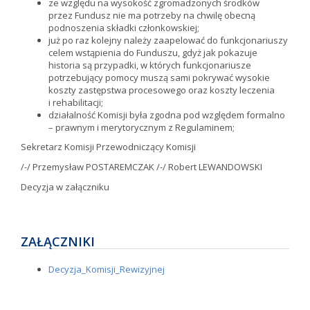
ze względu na wysokość zgromadzonych środków
przez Fundusz nie ma potrzeby na chwilę obecną
podnoszenia składki członkowskiej;
już po raz kolejny należy zaapelować do funkcjonariuszy
celem wstąpienia do Funduszu, gdyż jak pokazuje
historia są przypadki, w których funkcjonariusze
potrzebujący pomocy muszą sami pokrywać wysokie
koszty zastępstwa procesowego oraz koszty leczenia
i rehabilitacji;
działalność Komisji była zgodna pod względem formalno
– prawnym i merytorycznym z Regulaminem;
Sekretarz Komisji Przewodniczący Komisji
/-/ Przemysław POSTAREMCZAK /-/ Robert LEWANDOWSKI
Decyzja w załączniku
ZAŁĄCZNIKI
Decyzja_Komisji_Rewizyjnej