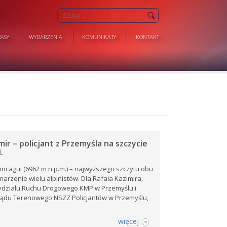
ASY
WYDARZENIA
KOMUNIKATY
KONTAKT
mir – policjant z Przemyśla na szczycie
.
ncagui (6962 m n.p.m.) – najwyższego szczytu obu
marzenie wielu alpinistów. Dla Rafała Kazimira,
Wydziału Ruchu Drogowego KMP w Przemyślu i
ządu Terenowego NSZZ Policjantów w Przemyślu,
więcej