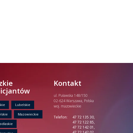
zkie
Kontakt
licjantów
ul. Puławska 148/150
02-624 Warszawa, Polska
kie
Lubelskie
woj. mazowieckie
lskie
Mazowieckie
Telefon:
47 72 135 30,
47 72 122 85,
odlaskie
47 72 142 01,
47 72 142 02