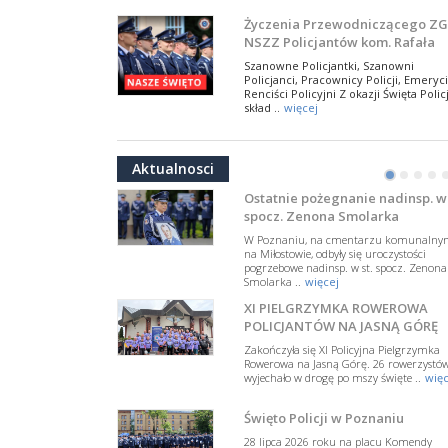
NSZZ Policjantów
Na zaproszenie Zarządu Głównego NSZZ
Życzenia Przewodniczącego ZG
Policjantów w Polsce gościł Rafael Laskows
NSZZ Policjantów kom. Rafała
Departamentu Policji w Nowym Jorku, o
Jankowskiego z okazji Święta
..
więcej
Szanowne Policjantki, Szanowni
Policji 2026
Policjanci, Pracownicy Policji, Emeryci
PAMIĘTAMY I ODDAJMY HOŁD ST
Renciści Policyjni Z okazji Święta Policj
SIERŻ. MARKOWI SIENICKIEMU
skład ..
więcej
W Biedrusku, pod Tablicą Pamiątkową
NSZZ Policjantów: Policja nie m
poświęconą starszemu sierżantowi Mar
być wciągana w bieżące spory
..
więcej
Aktualnosci
polityczne
•
•
•
•
W przestrzeni publicznej po raz kolej
pojawiły się wypowiedzi, które uderza
Ostatnie pożegnanie nadinsp. w 
w funkcjonariuszki i funkcjonariuszy
spocz. Zenona Smolarka
Policj ..
więcej
W Poznaniu, na cmentarzu komunalny
Dodatkowe zarobkowanie
na Miłostowie, odbyły się uroczystości
pogrzebowe nadinsp. w st. spocz. Zenona
policjantów. NSZZP: obecne
Smolarka ..
więcej
rozwiązania wymagają zmian
Do Sejmu trafiła petycja dotycząca
XI PIELGRZYMKA ROWEROWA
zmiany przepisów regulujących
podejmowanie przez policjantów
POLICJANTÓW NA JASNĄ GÓRĘ
dodatkowej pracy zarobkowe ..
więce
Zakończyła się XI Policyjna Pielgrzymka
Rowerowa na Jasną Górę. 26 rowerzystó
Krok 1. Umorzenie. Krok 2. Walk
wyjechało w drogę po mszy święte ..
więc
z hejtem
Postępowanie dotyczące interwencji
Święto Policji w Poznaniu
Policji w miejscu zamieszkania red.
Tomasza Sakiewicza zostało umorzon
28 lipca 2026 roku na placu Komendy