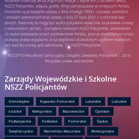
Wszelkie materiały (w szczególności relacje z wydarzeń z udziałem władz
NSZZ Policjantów, zdjęcia, grafiki, filmy) zamieszczone w niniejszym Portalu
chronione są przepisami ustawy z dnia 4 lutego 1994 r. o prawie autorskim
i prawach pokrewnych oraz ustawy z dnia 27 lipca 2001 r. o ochronie baz
danych. Materiały te mogą być wykorzystywane wyłącznie na postawie umowy
z właścicielem portalu - Zarządem Głównym NSZZ Policjantów. Jakiekolwiek
ich wykorzystywanie przez użytkowników Portalu, poza przewidzianymi przez
przepisy prawa wyjątkami, w szczególności dozwolonym użytkiem osobistym,
bez ważnej umowy jest zabronione. ZG NSZZ Policjantów
NSZZP © Niezależny Samorządny Związek Zawodowy Policjantów | 2016.
Wszystkie prawa zastrzeżone.
Zarządy Wojewódzkie i Szkolne
NSZZ Policjantów
Dolnośląskie
Kujawsko-Pomorskie
Lubelskie
Lubuskie
Łódzkie
Małopolskie
Mazowieckie
Opolskie
Podkarpackie
Podlaskie
Pomorskie
Śląskie
Świętokrzyskie
Warmińsko-Mazurskie
Wielkopolskie