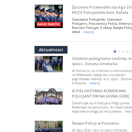
NSZZ Policjantów
Na zaproszenie Zarządu Głównego NSZZ
Życzenia Przewodniczącego ZG
Policjantów w Polsce gościł Rafael Laskows
NSZZ Policjantów kom. Rafała
Departamentu Policji w Nowym Jorku, o
Jankowskiego z okazji Święta
..
więcej
Szanowne Policjantki, Szanowni
Policji 2026
Policjanci, Pracownicy Policji, Emeryci
PAMIĘTAMY I ODDAJMY HOŁD ST
Renciści Policyjni Z okazji Święta Policj
SIERŻ. MARKOWI SIENICKIEMU
skład ..
więcej
W Biedrusku, pod Tablicą Pamiątkową
NSZZ Policjantów: Policja nie m
poświęconą starszemu sierżantowi Mar
być wciągana w bieżące spory
..
więcej
Aktualnosci
polityczne
•
•
•
•
W przestrzeni publicznej po raz kolej
pojawiły się wypowiedzi, które uderza
Ostatnie pożegnanie nadinsp. w 
w funkcjonariuszki i funkcjonariuszy
spocz. Zenona Smolarka
Policj ..
więcej
W Poznaniu, na cmentarzu komunalny
Dodatkowe zarobkowanie
na Miłostowie, odbyły się uroczystości
pogrzebowe nadinsp. w st. spocz. Zenona
policjantów. NSZZP: obecne
Smolarka ..
więcej
rozwiązania wymagają zmian
Do Sejmu trafiła petycja dotycząca
XI PIELGRZYMKA ROWEROWA
zmiany przepisów regulujących
podejmowanie przez policjantów
POLICJANTÓW NA JASNĄ GÓRĘ
dodatkowej pracy zarobkowe ..
więce
Zakończyła się XI Policyjna Pielgrzymka
Rowerowa na Jasną Górę. 26 rowerzystó
Krok 1. Umorzenie. Krok 2. Walk
wyjechało w drogę po mszy święte ..
więc
z hejtem
Postępowanie dotyczące interwencji
Święto Policji w Poznaniu
Policji w miejscu zamieszkania red.
Tomasza Sakiewicza zostało umorzon
28 lipca 2026 roku na placu Komendy