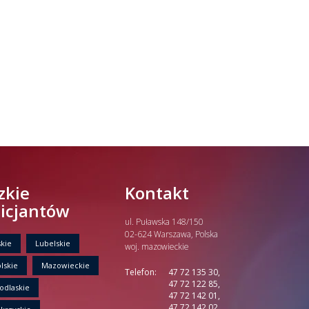
zkie
Kontakt
licjantów
ul. Puławska 148/150
02-624 Warszawa, Polska
kie
Lubelskie
woj. mazowieckie
lskie
Mazowieckie
Telefon:
47 72 135 30,
47 72 122 85,
odlaskie
47 72 142 01,
47 72 142 02