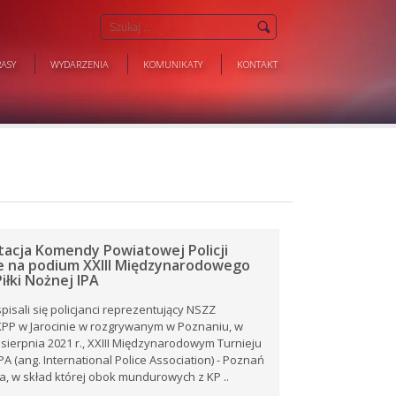
ASY
WYDARZENIA
KOMUNIKATY
KONTAKT
acja Komendy Powiatowej Policji
ie na podium XXIII Międzynarodowego
iłki Nożnej IPA
pisali się policjanci reprezentujący NSZZ
KPP w Jarocinie w rozgrywanym w Poznaniu, w
 sierpnia 2021 r., XXIII Międzynarodowym Turnieju
IPA (ang. International Police Association) - Poznań
a, w skład której obok mundurowych z KP ..