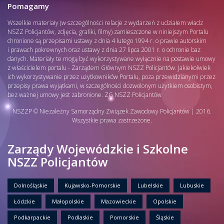
Pomagamy
Wszelkie materiały (w szczególności relacje z wydarzeń z udziałem władz
NSZZ Policjantów, zdjęcia, grafiki, filmy) zamieszczone w niniejszym Portalu
chronione są przepisami ustawy z dnia 4 lutego 1994 r. o prawie autorskim
i prawach pokrewnych oraz ustawy z dnia 27 lipca 2001 r. o ochronie baz
danych. Materiały te mogą być wykorzystywane wyłącznie na postawie umowy
z właścicielem portalu - Zarządem Głównym NSZZ Policjantów. Jakiekolwiek
ich wykorzystywanie przez użytkowników Portalu, poza przewidzianymi przez
przepisy prawa wyjątkami, w szczególności dozwolonym użytkiem osobistym,
bez ważnej umowy jest zabronione. ZG NSZZ Policjantów
NSZZP © Niezależny Samorządny Związek Zawodowy Policjantów | 2016.
Wszystkie prawa zastrzeżone.
Zarządy Wojewódzkie i Szkolne
NSZZ Policjantów
Dolnośląskie
Kujawsko-Pomorskie
Lubelskie
Lubuskie
Łódzkie
Małopolskie
Mazowieckie
Opolskie
Podkarpackie
Podlaskie
Pomorskie
Śląskie