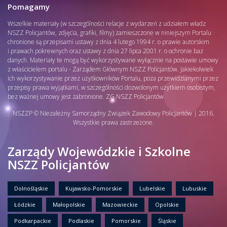
Pomagamy
Wszelkie materiały (w szczególności relacje z wydarzeń z udziałem władz
NSZZ Policjantów, zdjęcia, grafiki, filmy) zamieszczone w niniejszym Portalu
chronione są przepisami ustawy z dnia 4 lutego 1994 r. o prawie autorskim
i prawach pokrewnych oraz ustawy z dnia 27 lipca 2001 r. o ochronie baz
danych. Materiały te mogą być wykorzystywane wyłącznie na postawie umowy
z właścicielem portalu - Zarządem Głównym NSZZ Policjantów. Jakiekolwiek
ich wykorzystywanie przez użytkowników Portalu, poza przewidzianymi przez
przepisy prawa wyjątkami, w szczególności dozwolonym użytkiem osobistym,
bez ważnej umowy jest zabronione. ZG NSZZ Policjantów
NSZZP © Niezależny Samorządny Związek Zawodowy Policjantów | 2016.
Wszystkie prawa zastrzeżone.
Zarządy Wojewódzkie i Szkolne
NSZZ Policjantów
Dolnośląskie
Kujawsko-Pomorskie
Lubelskie
Lubuskie
Łódzkie
Małopolskie
Mazowieckie
Opolskie
Podkarpackie
Podlaskie
Pomorskie
Śląskie