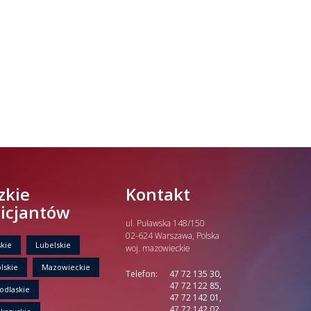
zkie
Kontakt
licjantów
ul. Puławska 148/150
02-624 Warszawa, Polska
kie
Lubelskie
woj. mazowieckie
lskie
Mazowieckie
Telefon:
47 72 135 30,
47 72 122 85,
odlaskie
47 72 142 01,
47 72 142 02