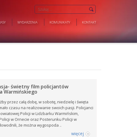
ASY
WYDARZENIA
KOMUNIKATY
KONTAKT
asja- świetny film policjantów
ka Warmińskiego
żby przez całą dobę, w sobotę, niedzielę i święta
ało czasu na realizowanie swoich pasji. Policjanci
wiatowej Policji w Lidzbarku Warmińskim,
olicji w Ornecie oraz Posterunku Policji w
dowodnili, że można wygospoda ..
więcej