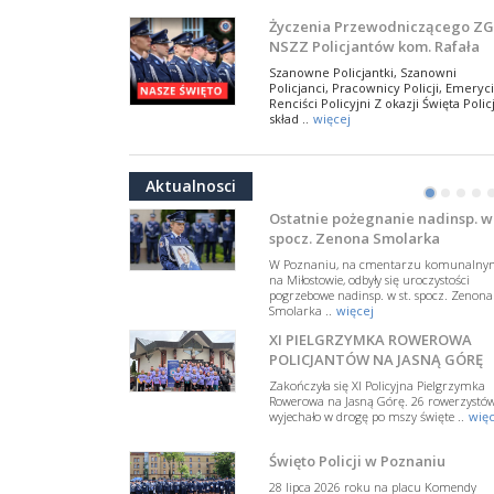
NSZZ Policjantów
Na zaproszenie Zarządu Głównego NSZZ
Życzenia Przewodniczącego ZG
Policjantów w Polsce gościł Rafael Laskows
NSZZ Policjantów kom. Rafała
Departamentu Policji w Nowym Jorku, o
Jankowskiego z okazji Święta
..
więcej
Szanowne Policjantki, Szanowni
Policji 2026
Policjanci, Pracownicy Policji, Emeryci
PAMIĘTAMY I ODDAJMY HOŁD ST
Renciści Policyjni Z okazji Święta Policj
SIERŻ. MARKOWI SIENICKIEMU
skład ..
więcej
W Biedrusku, pod Tablicą Pamiątkową
NSZZ Policjantów: Policja nie m
poświęconą starszemu sierżantowi Mar
być wciągana w bieżące spory
..
więcej
Aktualnosci
polityczne
•
•
•
•
W przestrzeni publicznej po raz kolej
pojawiły się wypowiedzi, które uderza
Ostatnie pożegnanie nadinsp. w 
w funkcjonariuszki i funkcjonariuszy
spocz. Zenona Smolarka
Policj ..
więcej
W Poznaniu, na cmentarzu komunalny
Dodatkowe zarobkowanie
na Miłostowie, odbyły się uroczystości
pogrzebowe nadinsp. w st. spocz. Zenona
policjantów. NSZZP: obecne
Smolarka ..
więcej
rozwiązania wymagają zmian
Do Sejmu trafiła petycja dotycząca
XI PIELGRZYMKA ROWEROWA
zmiany przepisów regulujących
podejmowanie przez policjantów
POLICJANTÓW NA JASNĄ GÓRĘ
dodatkowej pracy zarobkowe ..
więce
Zakończyła się XI Policyjna Pielgrzymka
Rowerowa na Jasną Górę. 26 rowerzystó
Krok 1. Umorzenie. Krok 2. Walk
wyjechało w drogę po mszy święte ..
więc
z hejtem
Postępowanie dotyczące interwencji
Święto Policji w Poznaniu
Policji w miejscu zamieszkania red.
Tomasza Sakiewicza zostało umorzon
28 lipca 2026 roku na placu Komendy