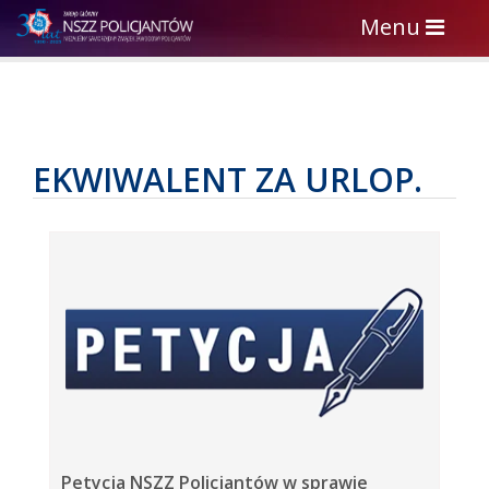
Toggle
Menu
navigation
EKWIWALENT ZA URLOP.
Petycja NSZZ Policjantów w sprawie