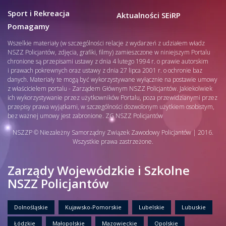
Sport i Rekreacja
Aktualności SEiRP
Pomagamy
Wszelkie materiały (w szczególności relacje z wydarzeń z udziałem władz
NSZZ Policjantów, zdjęcia, grafiki, filmy) zamieszczone w niniejszym Portalu
chronione są przepisami ustawy z dnia 4 lutego 1994 r. o prawie autorskim
i prawach pokrewnych oraz ustawy z dnia 27 lipca 2001 r. o ochronie baz
danych. Materiały te mogą być wykorzystywane wyłącznie na postawie umowy
z właścicielem portalu - Zarządem Głównym NSZZ Policjantów. Jakiekolwiek
ich wykorzystywanie przez użytkowników Portalu, poza przewidzianymi przez
przepisy prawa wyjątkami, w szczególności dozwolonym użytkiem osobistym,
bez ważnej umowy jest zabronione. ZG NSZZ Policjantów
NSZZP © Niezależny Samorządny Związek Zawodowy Policjantów | 2016.
Wszystkie prawa zastrzeżone.
Zarządy Wojewódzkie i Szkolne
NSZZ Policjantów
Dolnośląskie
Kujawsko-Pomorskie
Lubelskie
Lubuskie
Łódzkie
Małopolskie
Mazowieckie
Opolskie