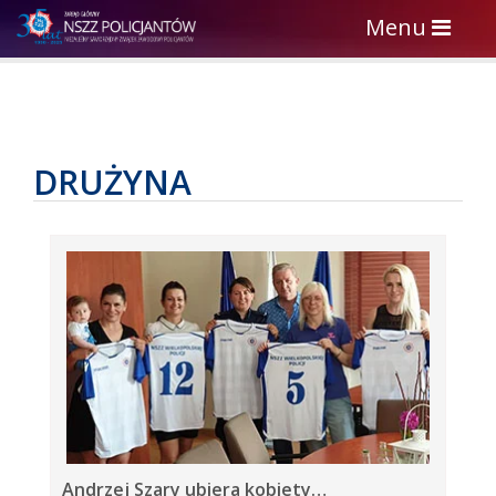
Toggle
Menu
navigation
DRUŻYNA
Andrzej Szary ubiera kobiety…