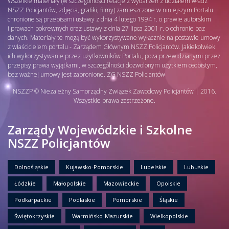
Wszelkie materiały (w szczególności relacje z wydarzeń z udziałem władz
NSZZ Policjantów, zdjęcia, grafiki, filmy) zamieszczone w niniejszym Portalu
chronione są przepisami ustawy z dnia 4 lutego 1994 r. o prawie autorskim
i prawach pokrewnych oraz ustawy z dnia 27 lipca 2001 r. o ochronie baz
danych. Materiały te mogą być wykorzystywane wyłącznie na postawie umowy
z właścicielem portalu - Zarządem Głównym NSZZ Policjantów. Jakiekolwiek
ich wykorzystywanie przez użytkowników Portalu, poza przewidzianymi przez
przepisy prawa wyjątkami, w szczególności dozwolonym użytkiem osobistym,
bez ważnej umowy jest zabronione. ZG NSZZ Policjantów
NSZZP © Niezależny Samorządny Związek Zawodowy Policjantów | 2016.
Wszystkie prawa zastrzeżone.
Zarządy Wojewódzkie i Szkolne
NSZZ Policjantów
Dolnośląskie
Kujawsko-Pomorskie
Lubelskie
Lubuskie
Łódzkie
Małopolskie
Mazowieckie
Opolskie
Podkarpackie
Podlaskie
Pomorskie
Śląskie
Świętokrzyskie
Warmińsko-Mazurskie
Wielkopolskie