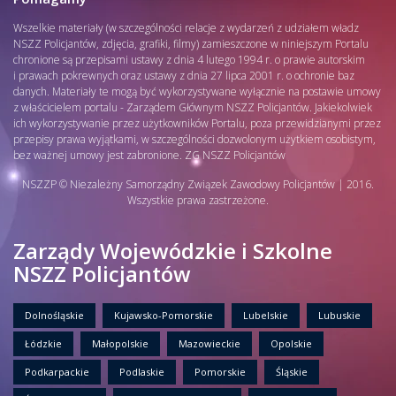
Wszelkie materiały (w szczególności relacje z wydarzeń z udziałem władz
NSZZ Policjantów, zdjęcia, grafiki, filmy) zamieszczone w niniejszym Portalu
chronione są przepisami ustawy z dnia 4 lutego 1994 r. o prawie autorskim
i prawach pokrewnych oraz ustawy z dnia 27 lipca 2001 r. o ochronie baz
danych. Materiały te mogą być wykorzystywane wyłącznie na postawie umowy
z właścicielem portalu - Zarządem Głównym NSZZ Policjantów. Jakiekolwiek
ich wykorzystywanie przez użytkowników Portalu, poza przewidzianymi przez
przepisy prawa wyjątkami, w szczególności dozwolonym użytkiem osobistym,
bez ważnej umowy jest zabronione. ZG NSZZ Policjantów
NSZZP © Niezależny Samorządny Związek Zawodowy Policjantów | 2016.
Wszystkie prawa zastrzeżone.
Zarządy Wojewódzkie i Szkolne
NSZZ Policjantów
Dolnośląskie
Kujawsko-Pomorskie
Lubelskie
Lubuskie
Łódzkie
Małopolskie
Mazowieckie
Opolskie
Podkarpackie
Podlaskie
Pomorskie
Śląskie