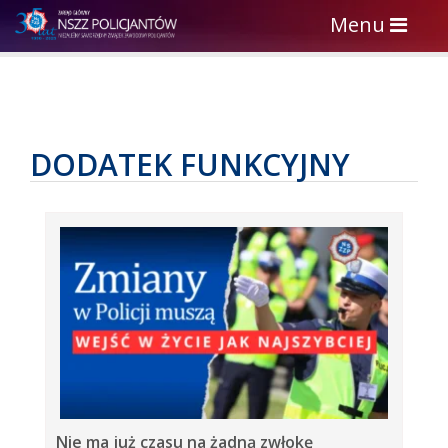
Toggle
Menu
navigation
DODATEK FUNKCYJNY
Nie ma już czasu na żadną zwłokę