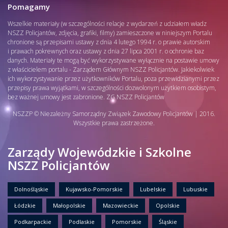
Pomagamy
Wszelkie materiały (w szczególności relacje z wydarzeń z udziałem władz
NSZZ Policjantów, zdjęcia, grafiki, filmy) zamieszczone w niniejszym Portalu
chronione są przepisami ustawy z dnia 4 lutego 1994 r. o prawie autorskim
i prawach pokrewnych oraz ustawy z dnia 27 lipca 2001 r. o ochronie baz
danych. Materiały te mogą być wykorzystywane wyłącznie na postawie umowy
z właścicielem portalu - Zarządem Głównym NSZZ Policjantów. Jakiekolwiek
ich wykorzystywanie przez użytkowników Portalu, poza przewidzianymi przez
przepisy prawa wyjątkami, w szczególności dozwolonym użytkiem osobistym,
bez ważnej umowy jest zabronione. ZG NSZZ Policjantów
NSZZP © Niezależny Samorządny Związek Zawodowy Policjantów | 2016.
Wszystkie prawa zastrzeżone.
Zarządy Wojewódzkie i Szkolne
NSZZ Policjantów
Dolnośląskie
Kujawsko-Pomorskie
Lubelskie
Lubuskie
Łódzkie
Małopolskie
Mazowieckie
Opolskie
Podkarpackie
Podlaskie
Pomorskie
Śląskie