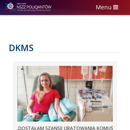
Toggle
Menu
navigation
DKMS
„DOSTAŁAM SZANSĘ URATOWANIA KOMUŚ