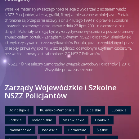
Wszelkie materiały (w szczególności relacje z wydarzeń z udziałem władz
NSZZ Policjantów, zdjęcia, grafiki, filmy) zamieszczone w niniejszym Portalu
chronione są przepisami ustawy z dnia 4 lutego 1994 r. o prawie autorskim
i prawach pokrewnych oraz ustawy z dnia 27 lipca 2001 r. o ochronie baz
danych. Materiały te mogą być wykorzystywane wyłącznie na postawie umowy
z właścicielem portalu - Zarządem Głównym NSZZ Policjantów. Jakiekolwiek
ich wykorzystywanie przez użytkowników Portalu, poza przewidzianymi przez
przepisy prawa wyjątkami, w szczególności dozwolonym użytkiem osobistym,
bez ważnej umowy jest zabronione. ZG NSZZ Policjantów
NSZZP © Niezależny Samorządny Związek Zawodowy Policjantów | 2016.
Wszystkie prawa zastrzeżone.
Zarządy Wojewódzkie i Szkolne
NSZZ Policjantów
Dolnośląskie
Kujawsko-Pomorskie
Lubelskie
Lubuskie
Łódzkie
Małopolskie
Mazowieckie
Opolskie
Podkarpackie
Podlaskie
Pomorskie
Śląskie