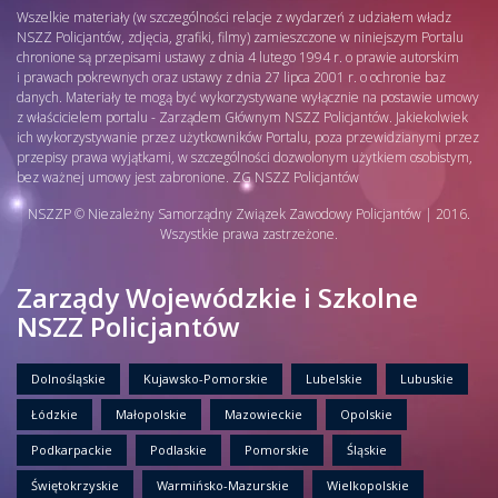
Wszelkie materiały (w szczególności relacje z wydarzeń z udziałem władz
NSZZ Policjantów, zdjęcia, grafiki, filmy) zamieszczone w niniejszym Portalu
chronione są przepisami ustawy z dnia 4 lutego 1994 r. o prawie autorskim
i prawach pokrewnych oraz ustawy z dnia 27 lipca 2001 r. o ochronie baz
danych. Materiały te mogą być wykorzystywane wyłącznie na postawie umowy
z właścicielem portalu - Zarządem Głównym NSZZ Policjantów. Jakiekolwiek
ich wykorzystywanie przez użytkowników Portalu, poza przewidzianymi przez
przepisy prawa wyjątkami, w szczególności dozwolonym użytkiem osobistym,
bez ważnej umowy jest zabronione. ZG NSZZ Policjantów
NSZZP © Niezależny Samorządny Związek Zawodowy Policjantów | 2016.
Wszystkie prawa zastrzeżone.
Zarządy Wojewódzkie i Szkolne
NSZZ Policjantów
Dolnośląskie
Kujawsko-Pomorskie
Lubelskie
Lubuskie
Łódzkie
Małopolskie
Mazowieckie
Opolskie
Podkarpackie
Podlaskie
Pomorskie
Śląskie
Świętokrzyskie
Warmińsko-Mazurskie
Wielkopolskie