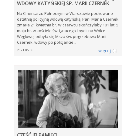
WDOWY KATYŃSKIEJ ŚP. MARII CZERNEK
Na Cmentarzu Północnym w Warszawie pochowano
ostatnią policyjną wdowę katyńską. Pani Maria Czernek
zmarła 21 kwietnia br. W czerwcu skończyłaby 101 lat. 5
maja br. w kościele św. Ignacego Loyoli na Wólce
Węglowej odbyła się Msza św. pogrzebowa Marii
Czernek, wdowy po policjancie ..
więcej
2021.05.06
CZEŚĆ JEJ PAMIĘCI!