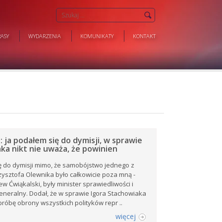
ASY
WYDARZENIA
KOMUNIKATY
KONTAKT
: ja podałem się do dymisji, w sprawie
ka nikt nie uważa, że powinien
ę do dymisji mimo, że samobójstwo jednego z
ysztofa Olewnika było całkowicie poza mną -
w Ćwiąkalski, były minister sprawiedliwości i
eneralny. Dodał, że w sprawie Igora Stachowiaka
róbę obrony wszystkich polityków repr ..
więcej