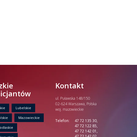
zkie
Kontakt
licjantów
ul. Puławska 148/150
02-624 Warszawa, Polska
kie
Lubelskie
woj. mazowieckie
lskie
Mazowieckie
Telefon:
47 72 135 30,
47 72 122 85,
odlaskie
47 72 142 01,
47 72 142 02