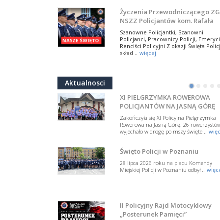
W Biedrusku, pod Tablicą Pamiątkową
Życzenia Przewodniczącego ZG
poświęconą starszemu sierżantowi Mar
NSZZ Policjantów kom. Rafała
..
więcej
Jankowskiego z okazji Święta
Szanowne Policjantki, Szanowni
Policji 2026
Policjanci, Pracownicy Policji, Emeryci
50-lecie BOA. Zarząd Główny N
Renciści Policyjni Z okazji Święta Policj
Policjantów z uznaniem
skład ..
więcej
dla funkcjonariuszy policyjnej
17 lipca 2026 roku w Muzeum Wojska
NSZZ Policjantów: Policja nie m
formacji kontrterrorystycznej
Polskiego w Warszawie odbyła się uroczys
być wciągana w bieżące spory
gala z okazji 50-lecia Centralnego
Aktualnosci
Pododdziału ..
więcej
polityczne
•
•
•
•
W przestrzeni publicznej po raz kolej
pojawiły się wypowiedzi, które uderza
XI PIELGRZYMKA ROWEROWA
w funkcjonariuszki i funkcjonariuszy
POLICJANTÓW NA JASNĄ GÓRĘ
Policj ..
więcej
Zakończyła się XI Policyjna Pielgrzymka
Dodatkowe zarobkowanie
Rowerowa na Jasną Górę. 26 rowerzystó
wyjechało w drogę po mszy święte ..
więc
policjantów. NSZZP: obecne
rozwiązania wymagają zmian
Do Sejmu trafiła petycja dotycząca
Święto Policji w Poznaniu
zmiany przepisów regulujących
podejmowanie przez policjantów
28 lipca 2026 roku na placu Komendy
dodatkowej pracy zarobkowe ..
więce
Miejskiej Policji w Poznaniu odbył ..
więc
Krok 1. Umorzenie. Krok 2. Walk
z hejtem
Postępowanie dotyczące interwencji
II Policyjny Rajd Motocyklowy
Policji w miejscu zamieszkania red.
„Posterunek Pamięci”
Tomasza Sakiewicza zostało umorzon