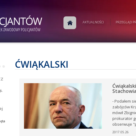
w
ej
AKTUALNOŚCI
PRZEGLĄD PR
j
a
ej
e.
ĆWIĄKALSKI
•
•
ZZ
i,
tów
Ćwiąkalski
Stachowia
i,
rku
- Podałem si
e
zabójców Krz
ej
mówił Zbignie
ki z
prokurator g
ia
ęta
obserwuje "p
ów
.
2017.05.26