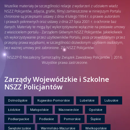
Wszelkie materiały (w szczególności relacje z wydarzeń z udziałem władz
NSZZ Policjantów, zdjęcia, grafiki, filmy) zamieszczone w niniejszym Portalu
chronione są przepisami ustawy z dnia 4 lutego 1994 r. o prawie autorskim
i prawach pokrewnych oraz ustawy z dnia 27 lipca 2001 r. o ochronie baz
danych. Materiały te mogą być wykorzystywane wyłącznie na postawie umowy
z właścicielem portalu - Zarządem Głównym NSZZ Policjantów. Jakiekolwiek
ich wykorzystywanie przez użytkowników Portalu, poza przewidzianymi przez
przepisy prawa wyjątkami, w szczególności dozwolonym użytkiem osobistym,
bez ważnej umowy jest zabronione. ZG NSZZ Policjantów
NSZZP © Niezależny Samorządny Związek Zawodowy Policjantów | 2016.
Wszystkie prawa zastrzeżone.
Zarządy Wojewódzkie i Szkolne
NSZZ Policjantów
Dolnośląskie
Kujawsko-Pomorskie
Lubelskie
Lubuskie
Łódzkie
Małopolskie
Mazowieckie
Opolskie
Podkarpackie
Podlaskie
Pomorskie
Śląskie
Świętokrzyskie
Warmińsko-Mazurskie
Wielkopolskie