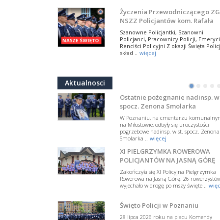
NSZZ Policjantów
Na zaproszenie Zarządu Głównego NSZZ
Życzenia Przewodniczącego ZG
Policjantów w Polsce gościł Rafael Laskows
NSZZ Policjantów kom. Rafała
Departamentu Policji w Nowym Jorku, o
Jankowskiego z okazji Święta
..
więcej
Szanowne Policjantki, Szanowni
Policji 2026
Policjanci, Pracownicy Policji, Emeryci
PAMIĘTAMY I ODDAJMY HOŁD ST
Renciści Policyjni Z okazji Święta Policj
SIERŻ. MARKOWI SIENICKIEMU
skład ..
więcej
W Biedrusku, pod Tablicą Pamiątkową
NSZZ Policjantów: Policja nie m
poświęconą starszemu sierżantowi Mar
być wciągana w bieżące spory
..
więcej
Aktualnosci
polityczne
•
•
•
•
W przestrzeni publicznej po raz kolej
pojawiły się wypowiedzi, które uderza
Ostatnie pożegnanie nadinsp. w 
w funkcjonariuszki i funkcjonariuszy
spocz. Zenona Smolarka
Policj ..
więcej
W Poznaniu, na cmentarzu komunalny
Dodatkowe zarobkowanie
na Miłostowie, odbyły się uroczystości
pogrzebowe nadinsp. w st. spocz. Zenona
policjantów. NSZZP: obecne
Smolarka ..
więcej
rozwiązania wymagają zmian
Do Sejmu trafiła petycja dotycząca
XI PIELGRZYMKA ROWEROWA
zmiany przepisów regulujących
podejmowanie przez policjantów
POLICJANTÓW NA JASNĄ GÓRĘ
dodatkowej pracy zarobkowe ..
więce
Zakończyła się XI Policyjna Pielgrzymka
Rowerowa na Jasną Górę. 26 rowerzystó
Krok 1. Umorzenie. Krok 2. Walk
wyjechało w drogę po mszy święte ..
więc
z hejtem
Postępowanie dotyczące interwencji
Święto Policji w Poznaniu
Policji w miejscu zamieszkania red.
Tomasza Sakiewicza zostało umorzon
28 lipca 2026 roku na placu Komendy