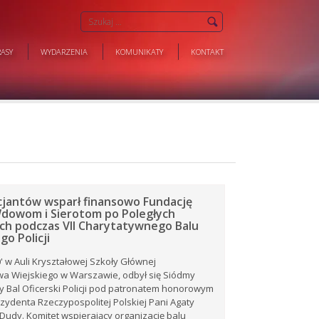
ASY
WYDARZENIA
KOMUNIKATY
KONTAKT
cjantów wsparł finansowo Fundację
dowom i Sierotom po Poległych
ach podczas VII Charytatywnego Balu
go Policji
0' w Auli Kryształowej Szkoły Głównej
a Wiejskiego w Warszawie, odbył się Siódmy
 Bal Oficerski Policji pod patronatem honorowym
zydenta Rzeczypospolitej Polskiej Pani Agaty
udy. Komitet wspierający organizację balu