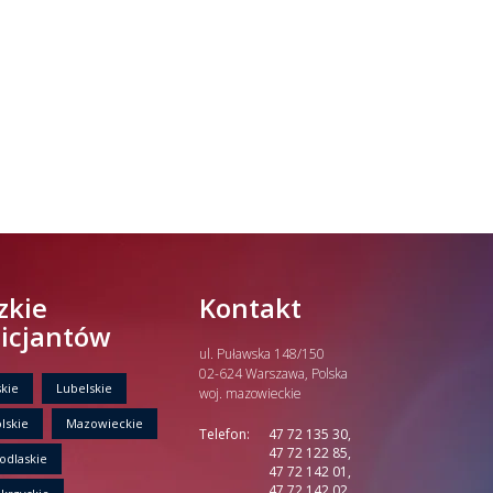
zkie
Kontakt
licjantów
ul. Puławska 148/150
02-624 Warszawa, Polska
kie
Lubelskie
woj. mazowieckie
lskie
Mazowieckie
Telefon:
47 72 135 30,
47 72 122 85,
odlaskie
47 72 142 01,
47 72 142 02