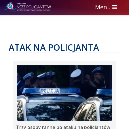
Toggle
Menu
navigation
ATAK NA POLICJANTA
Trzy osoby ranne po ataku na policjantów