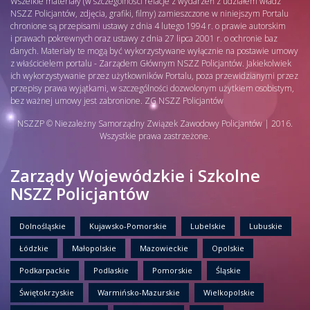
Wszelkie materiały (w szczególności relacje z wydarzeń z udziałem władz
NSZZ Policjantów, zdjęcia, grafiki, filmy) zamieszczone w niniejszym Portalu
chronione są przepisami ustawy z dnia 4 lutego 1994 r. o prawie autorskim
i prawach pokrewnych oraz ustawy z dnia 27 lipca 2001 r. o ochronie baz
danych. Materiały te mogą być wykorzystywane wyłącznie na postawie umowy
z właścicielem portalu - Zarządem Głównym NSZZ Policjantów. Jakiekolwiek
ich wykorzystywanie przez użytkowników Portalu, poza przewidzianymi przez
przepisy prawa wyjątkami, w szczególności dozwolonym użytkiem osobistym,
bez ważnej umowy jest zabronione. ZG NSZZ Policjantów
NSZZP © Niezależny Samorządny Związek Zawodowy Policjantów | 2016.
Wszystkie prawa zastrzeżone.
Zarządy Wojewódzkie i Szkolne
NSZZ Policjantów
Dolnośląskie
Kujawsko-Pomorskie
Lubelskie
Lubuskie
Łódzkie
Małopolskie
Mazowieckie
Opolskie
Podkarpackie
Podlaskie
Pomorskie
Śląskie
Świętokrzyskie
Warmińsko-Mazurskie
Wielkopolskie