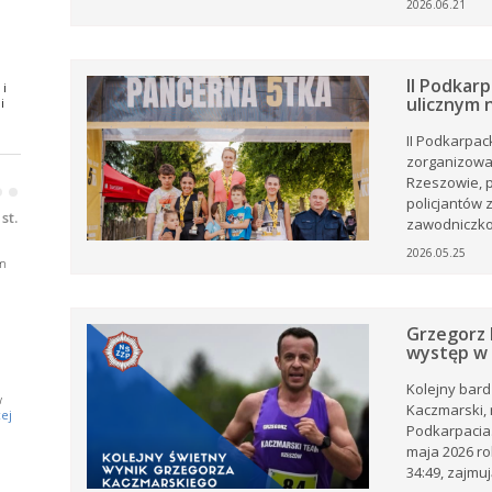
2026.06.21
ki z
II Podkarp
 i
.
ulicznym 
i
II Podkarpack
oże
zorganizowa
Rzeszowie, p
•
•
ny
policjantów 
ją
st.
zawodniczko
2026.05.25
m
Grzegorz 
występ w 
j
Kolejny bard
w
a
Kaczmarski, 
ej
Podkarpacia.
maja 2026 ro
34:49, zajmują
e.