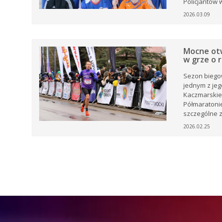
Policjantów w
m
2026.03.09
Mocne otw
w grze o r
w
j
ej
Sezon biegow
a
jednym z jeg
Kaczmarskieg
Półmaratoni
ej
szczególne z
e.
2026.02.25
i,
tów
rku
e