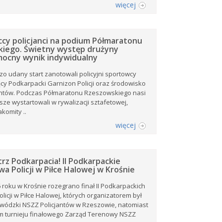
więcej
cy policjanci na podium Półmaratonu
iego. Świetny występ drużyny
 mocny wynik indywidualny
zo udany start zanotowali policyjni sportowcy
cy Podkarpacki Garnizon Policji oraz środowisko
antów. Podczas Półmaratonu Rzeszowskiego nasi
sze wystartowali w rywalizacji sztafetowej,
komity ..
więcej
rz Podkarpacia! II Podkarpackie
a Policji w Piłce Halowej w Krośnie
 roku w Krośnie rozegrano finał II Podkarpackich
licji w Piłce Halowej, których organizatorem był
wódzki NSZZ Policjantów w Rzeszowie, natomiast
 turnieju finałowego Zarząd Terenowy NSZZ