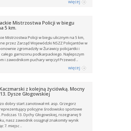
więcej
ackie Mistrzostwa Policji w biegu
na 5 km.
ie Mistrzostwa Policji w biegu ulicznym na 5 km,
ne przez Zarząd Wojewódzki NSZZ Policjantów w
onownie zgromadziły w Żurawicy policjantki i
z całego garnizonu podkarpackiego. Najlepszym
m i zawodnikom puchary wręczył Przewod ..
więcej
Kaczmarski z kolejną życiówką. Mocny
13. Dysze Głogowskiej
zo dobry start zanotował mł. asp. Grzegorz
reprezentujący policyjne środowisko sportowe
 Podczas 13. Dychy Głogowskiej, rozegranej 9
ku, nasz zawodnik osiągnął znakomity wynik
c 7. miejsc ..