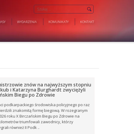
ASY
WYDARZENIA
KOMUNIKATY
KONTAKT
 mistrzowie znów na najwyższym stopniu
akub i Katarzyna Burghardt zwyciężyli
ańskim Biegu po Zdrowie
ci podkarpackiego środowiska policyjnego po raz
ierdzili znakomitą formę biegową. W rozegranym
026 roku X Birczańskim Biegu po Zdrowie na
kilometrów triumfowali zawodnicy, którzy
ali również II Podk ..