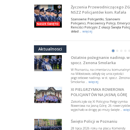
NSZZ Policjantów
Na zaproszenie Zarządu Głównego NSZZ
Życzenia Przewodniczącego ZG
Policjantów w Polsce gościł Rafael Laskows
NSZZ Policjantów kom. Rafała
Departamentu Policji w Nowym Jorku, o
Jankowskiego z okazji Święta
..
więcej
Szanowne Policjantki, Szanowni
Policji 2026
Policjanci, Pracownicy Policji, Emeryci
PAMIĘTAMY I ODDAJMY HOŁD ST
Renciści Policyjni Z okazji Święta Policj
SIERŻ. MARKOWI SIENICKIEMU
skład ..
więcej
W Biedrusku, pod Tablicą Pamiątkową
NSZZ Policjantów: Policja nie m
poświęconą starszemu sierżantowi Mar
być wciągana w bieżące spory
..
więcej
Aktualnosci
polityczne
•
•
•
•
W przestrzeni publicznej po raz kolej
pojawiły się wypowiedzi, które uderza
Ostatnie pożegnanie nadinsp. w 
w funkcjonariuszki i funkcjonariuszy
spocz. Zenona Smolarka
Policj ..
więcej
W Poznaniu, na cmentarzu komunalny
Dodatkowe zarobkowanie
na Miłostowie, odbyły się uroczystości
pogrzebowe nadinsp. w st. spocz. Zenona
policjantów. NSZZP: obecne
Smolarka ..
więcej
rozwiązania wymagają zmian
Do Sejmu trafiła petycja dotycząca
XI PIELGRZYMKA ROWEROWA
zmiany przepisów regulujących
podejmowanie przez policjantów
POLICJANTÓW NA JASNĄ GÓRĘ
dodatkowej pracy zarobkowe ..
więce
Zakończyła się XI Policyjna Pielgrzymka
Rowerowa na Jasną Górę. 26 rowerzystó
Krok 1. Umorzenie. Krok 2. Walk
wyjechało w drogę po mszy święte ..
więc
z hejtem
Postępowanie dotyczące interwencji
Święto Policji w Poznaniu
Policji w miejscu zamieszkania red.
Tomasza Sakiewicza zostało umorzon
28 lipca 2026 roku na placu Komendy