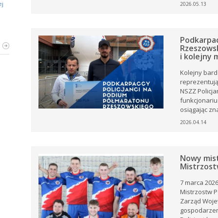
ej
2026.05.13
ZZ
Podkarpac
i,
Rzeszowsk
i kolejny
i,
Kolejny bard
ej
tów
reprezentują
ia
NSZZ Policj
rku
ęta
ów
funkcjonariu
e
osiągając zna
ki z
2026.04.14
.
 i
Nowy mist
i
Mistrzostw
7 marca 2026
oże
Mistrzostw Po
st.
Zarząd Woje
ny
gospodarzem
ją