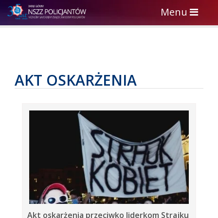
Toggle
Menu
navigation
AKT OSKARŻENIA
Akt oskarżenia przeciwko liderkom Strajku