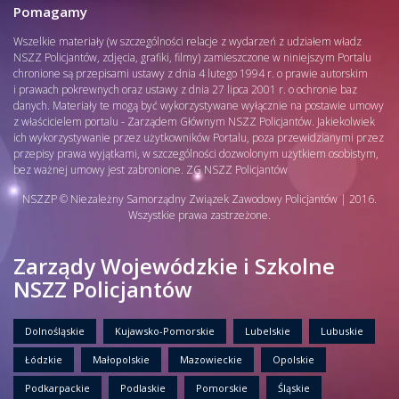
Pomagamy
Wszelkie materiały (w szczególności relacje z wydarzeń z udziałem władz
NSZZ Policjantów, zdjęcia, grafiki, filmy) zamieszczone w niniejszym Portalu
chronione są przepisami ustawy z dnia 4 lutego 1994 r. o prawie autorskim
i prawach pokrewnych oraz ustawy z dnia 27 lipca 2001 r. o ochronie baz
danych. Materiały te mogą być wykorzystywane wyłącznie na postawie umowy
z właścicielem portalu - Zarządem Głównym NSZZ Policjantów. Jakiekolwiek
ich wykorzystywanie przez użytkowników Portalu, poza przewidzianymi przez
przepisy prawa wyjątkami, w szczególności dozwolonym użytkiem osobistym,
bez ważnej umowy jest zabronione. ZG NSZZ Policjantów
NSZZP © Niezależny Samorządny Związek Zawodowy Policjantów | 2016.
Wszystkie prawa zastrzeżone.
Zarządy Wojewódzkie i Szkolne
NSZZ Policjantów
Dolnośląskie
Kujawsko-Pomorskie
Lubelskie
Lubuskie
Łódzkie
Małopolskie
Mazowieckie
Opolskie
Podkarpackie
Podlaskie
Pomorskie
Śląskie