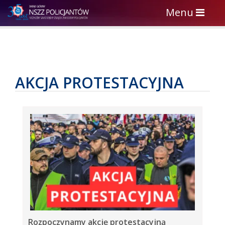
Toggle
Menu
navigation
AKCJA PROTESTACYJNA
Rozpoczynamy akcję protestacyjną