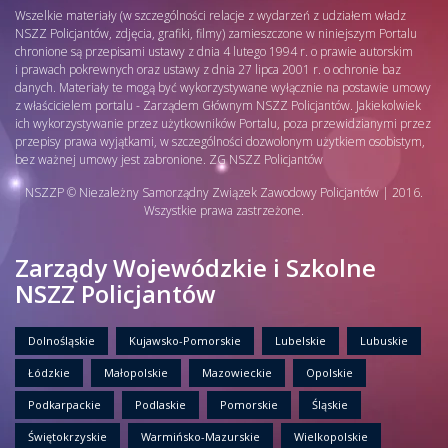
Wszelkie materiały (w szczególności relacje z wydarzeń z udziałem władz
NSZZ Policjantów, zdjęcia, grafiki, filmy) zamieszczone w niniejszym Portalu
chronione są przepisami ustawy z dnia 4 lutego 1994 r. o prawie autorskim
i prawach pokrewnych oraz ustawy z dnia 27 lipca 2001 r. o ochronie baz
danych. Materiały te mogą być wykorzystywane wyłącznie na postawie umowy
z właścicielem portalu - Zarządem Głównym NSZZ Policjantów. Jakiekolwiek
ich wykorzystywanie przez użytkowników Portalu, poza przewidzianymi przez
przepisy prawa wyjątkami, w szczególności dozwolonym użytkiem osobistym,
bez ważnej umowy jest zabronione. ZG NSZZ Policjantów
NSZZP © Niezależny Samorządny Związek Zawodowy Policjantów | 2016.
Wszystkie prawa zastrzeżone.
Zarządy Wojewódzkie i Szkolne
NSZZ Policjantów
Dolnośląskie
Kujawsko-Pomorskie
Lubelskie
Lubuskie
Łódzkie
Małopolskie
Mazowieckie
Opolskie
Podkarpackie
Podlaskie
Pomorskie
Śląskie
Świętokrzyskie
Warmińsko-Mazurskie
Wielkopolskie