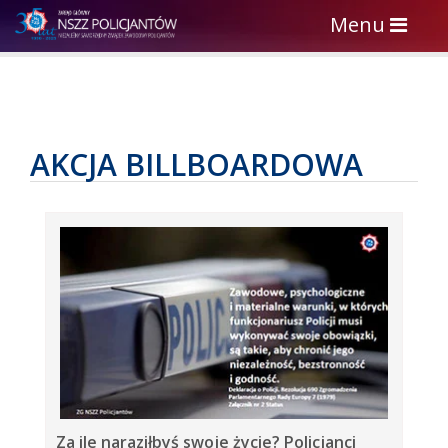
Toggle
Menu
navigation
AKCJA BILLBOARDOWA
Za ile naraziłbyś swoje życie? Policjanci