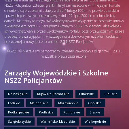
Wszelkie materiały (w szczególności relacje z wydarzeń z udziałem władz
NSZZ Policjantów, zdjęcia, grafiki, filmy) zamieszczone w niniejszym Portalu
chronione są przepisami ustawy z dnia 4 lutego 1994 r. o prawie autorskim
i prawach pokrewnych oraz ustawy z dnia 27 lipca 2001 r. o ochronie baz
danych. Materiały te mogą być wykorzystywane wyłącznie na postawie umowy
z właścicielem portalu - Zarządem Głównym NSZZ Policjantów. Jakiekolwiek
ich wykorzystywanie przez użytkowników Portalu, poza przewidzianymi przez
przepisy prawa wyjątkami, w szczególności dozwolonym użytkiem osobistym,
bez ważnej umowy jest zabronione. ZG NSZZ Policjantów
NSZZP © Niezależny Samorządny Związek Zawodowy Policjantów | 2016.
Wszystkie prawa zastrzeżone.
Zarządy Wojewódzkie i Szkolne
NSZZ Policjantów
Dolnośląskie
Kujawsko-Pomorskie
Lubelskie
Lubuskie
Łódzkie
Małopolskie
Mazowieckie
Opolskie
Podkarpackie
Podlaskie
Pomorskie
Śląskie
Świętokrzyskie
Warmińsko-Mazurskie
Wielkopolskie