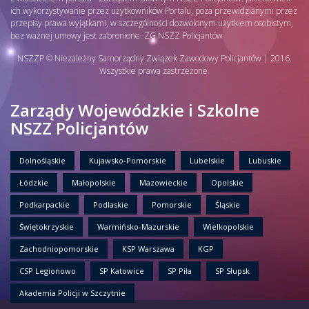
ich wykorzystywanie przez użytkowników Portalu, poza przewidzianymi przez
przepisy prawa wyjątkami, w szczególności dozwolonym użytkiem osobistym,
bez ważnej umowy jest zabronione. ZG NSZZ Policjantów
NSZZP © Niezależny Samorządny Związek Zawodowy Policjantów | 2016.
Wszystkie prawa zastrzeżone.
Zarządy Wojewódzkie i Szkolne
NSZZ Policjantów
Dolnośląskie
Kujawsko-Pomorskie
Lubelskie
Lubuskie
Łódzkie
Małopolskie
Mazowieckie
Opolskie
Podkarpackie
Podlaskie
Pomorskie
Śląskie
Świętokrzyskie
Warmińsko-Mazurskie
Wielkopolskie
Zachodniopomorskie
KSP Warszawa
KGP
CSP Legionowo
SP Katowice
SP Piła
SP Słupsk
Akademia Policji w Szczytnie