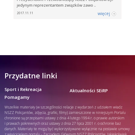
jedynym reprezentantem związków zawo ..
więcej
2017.11.11
Przydatne linki
Sport i Rekreacja
Aktualności SEiRP
Pomagamy
Wszelkie materiały (w szczególności relacje z wydarzeń z udziałem władz
NSZZ Policjantów, zdjęcia, grafiki, filmy) zamieszczone w niniejszym Portalu
chronione są przepisami ustawy z dnia 4 lutego 1994 r. o prawie autorskim
i prawach pokrewnych oraz ustawy z dnia 27 lipca 2001 r. o ochronie baz
danych. Materiały te mogą być wykorzystywane wyłącznie na postawie umowy
z właścicielem portalu - Zarządem Głównym NSZZ Policjantów. Jakiekolwiek