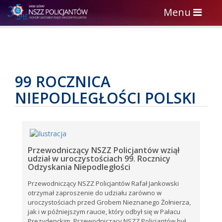
Toggle
Menu
navigation
99 ROCZNICA
NIEPODLEGŁOŚCI POLSKI
Przewodniczący NSZZ Policjantów wziął
udział w uroczystościach 99. Rocznicy
Odzyskania Niepodległości
Przewodniczący NSZZ Policjantów Rafał Jankowski
otrzymał zaproszenie do udziału zarówno w
uroczystościach przed Grobem Nieznanego Żołnierza,
jak i w późniejszym raucie, który odbył się w Pałacu
Prezydenckim. Przewodniczący NSZZ Policjantów był