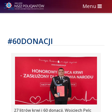
Toggle
Menu
navigation
#60DONACJI
27 litrów krwi i 60 donacji. Wojciech Pelc