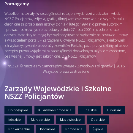
Pomagamy
Wszelkie materiały (w szczególności relacje z wydarzeń z udziałem władz
NSZZ Policjantów, zdjęcia, grafiki, filmy) zamieszczone w niniejszym Portalu
chronione są przepisami ustawy z dnia 4 lutego 1994 r. o prawie autorskim
i prawach pokrewnych oraz ustawy z dnia 27 lipca 2001 r. o ochronie baz
danych. Materiały te mogą być wykorzystywane wyłącznie na postawie umowy
z właścicielem portalu - Zarządem Głównym NSZZ Policjantów. Jakiekolwiek
ich wykorzystywanie przez użytkowników Portalu, poza przewidzianymi przez
przepisy prawa wyjątkami, w szczególności dozwolonym użytkiem osobistym,
bez ważnej umowy jest zabronione. ZG NSZZ Policjantów
NSZZP © Niezależny Samorządny Związek Zawodowy Policjantów | 2016.
Wszystkie prawa zastrzeżone.
Zarządy Wojewódzkie i Szkolne
NSZZ Policjantów
Dolnośląskie
Kujawsko-Pomorskie
Lubelskie
Lubuskie
Łódzkie
Małopolskie
Mazowieckie
Opolskie
Podkarpackie
Podlaskie
Pomorskie
Śląskie