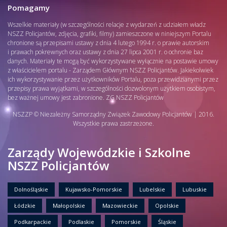
Pomagamy
Wszelkie materiały (w szczególności relacje z wydarzeń z udziałem władz
NSZZ Policjantów, zdjęcia, grafiki, filmy) zamieszczone w niniejszym Portalu
chronione są przepisami ustawy z dnia 4 lutego 1994 r. o prawie autorskim
i prawach pokrewnych oraz ustawy z dnia 27 lipca 2001 r. o ochronie baz
danych. Materiały te mogą być wykorzystywane wyłącznie na postawie umowy
z właścicielem portalu - Zarządem Głównym NSZZ Policjantów. Jakiekolwiek
ich wykorzystywanie przez użytkowników Portalu, poza przewidzianymi przez
przepisy prawa wyjątkami, w szczególności dozwolonym użytkiem osobistym,
bez ważnej umowy jest zabronione. ZG NSZZ Policjantów
NSZZP © Niezależny Samorządny Związek Zawodowy Policjantów | 2016.
Wszystkie prawa zastrzeżone.
Zarządy Wojewódzkie i Szkolne
NSZZ Policjantów
Dolnośląskie
Kujawsko-Pomorskie
Lubelskie
Lubuskie
Łódzkie
Małopolskie
Mazowieckie
Opolskie
Podkarpackie
Podlaskie
Pomorskie
Śląskie