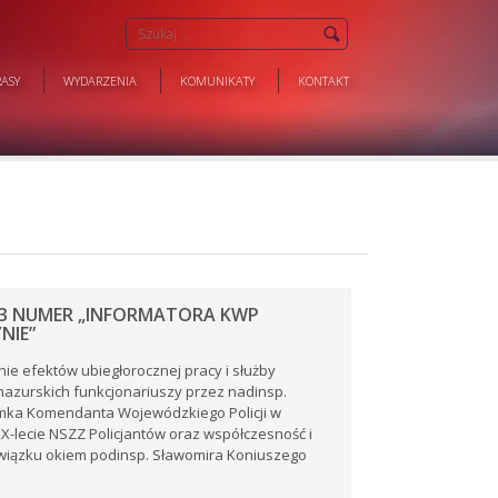
ASY
WYDARZENIA
KOMUNIKATY
KONTAKT
3 NUMER „INFORMATORA KWP
NIE”
e efektów ubiegłorocznej pracy i służby
azurskich funkcjonariuszy przez nadinsp.
mka Komendanta Wojewódzkiego Policji w
XX-lecie NSZZ Policjantów oraz współczesność i
związku okiem podinsp. Sławomira Koniuszego