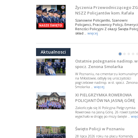
NSZZ Policjantów
Na zaproszenie Zarządu Głównego NSZZ
Życzenia Przewodniczącego ZG
Policjantów w Polsce gościł Rafael Laskows
NSZZ Policjantów kom. Rafała
Departamentu Policji w Nowym Jorku, o
Jankowskiego z okazji Święta
..
więcej
Szanowne Policjantki, Szanowni
Policji 2026
Policjanci, Pracownicy Policji, Emeryci
PAMIĘTAMY I ODDAJMY HOŁD ST
Renciści Policyjni Z okazji Święta Policj
SIERŻ. MARKOWI SIENICKIEMU
skład ..
więcej
W Biedrusku, pod Tablicą Pamiątkową
NSZZ Policjantów: Policja nie m
poświęconą starszemu sierżantowi Mar
być wciągana w bieżące spory
..
więcej
Aktualnosci
polityczne
•
•
•
•
W przestrzeni publicznej po raz kolej
pojawiły się wypowiedzi, które uderza
Ostatnie pożegnanie nadinsp. w 
w funkcjonariuszki i funkcjonariuszy
spocz. Zenona Smolarka
Policj ..
więcej
W Poznaniu, na cmentarzu komunalny
Dodatkowe zarobkowanie
na Miłostowie, odbyły się uroczystości
pogrzebowe nadinsp. w st. spocz. Zenona
policjantów. NSZZP: obecne
Smolarka ..
więcej
rozwiązania wymagają zmian
Do Sejmu trafiła petycja dotycząca
XI PIELGRZYMKA ROWEROWA
zmiany przepisów regulujących
podejmowanie przez policjantów
POLICJANTÓW NA JASNĄ GÓRĘ
dodatkowej pracy zarobkowe ..
więce
Zakończyła się XI Policyjna Pielgrzymka
Rowerowa na Jasną Górę. 26 rowerzystó
Krok 1. Umorzenie. Krok 2. Walk
wyjechało w drogę po mszy święte ..
więc
z hejtem
Postępowanie dotyczące interwencji
Święto Policji w Poznaniu
Policji w miejscu zamieszkania red.
Tomasza Sakiewicza zostało umorzon
28 lipca 2026 roku na placu Komendy