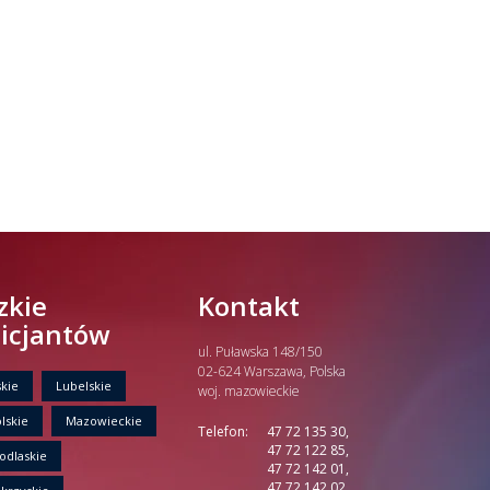
zkie
Kontakt
licjantów
ul. Puławska 148/150
02-624 Warszawa, Polska
kie
Lubelskie
woj. mazowieckie
lskie
Mazowieckie
Telefon:
47 72 135 30,
47 72 122 85,
odlaskie
47 72 142 01,
47 72 142 02