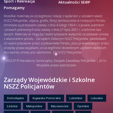
Sport i Rekreacja
Aktualności SEiRP
Pomagamy
Wszelkie materiały (w szczególności relacje z wydarzeń z udziałem władz
NSZZ Policjantów, zdjęcia, grafiki, filmy) zamieszczone w niniejszym Portalu
chronione są przepisami ustawy z dnia 4 lutego 1994 r. o prawie autorskim
i prawach pokrewnych oraz ustawy z dnia 27 lipca 2001 r. o ochronie baz
danych. Materiały te mogą być wykorzystywane wyłącznie na postawie umowy
z właścicielem portalu - Zarządem Głównym NSZZ Policjantów. Jakiekolwiek
ich wykorzystywanie przez użytkowników Portalu, poza przewidzianymi przez
przepisy prawa wyjątkami, w szczególności dozwolonym użytkiem osobistym,
bez ważnej umowy jest zabronione. ZG NSZZ Policjantów
NSZZP © Niezależny Samorządny Związek Zawodowy Policjantów | 2016.
Wszystkie prawa zastrzeżone.
Zarządy Wojewódzkie i Szkolne
NSZZ Policjantów
Dolnośląskie
Kujawsko-Pomorskie
Lubelskie
Lubuskie
Łódzkie
Małopolskie
Mazowieckie
Opolskie