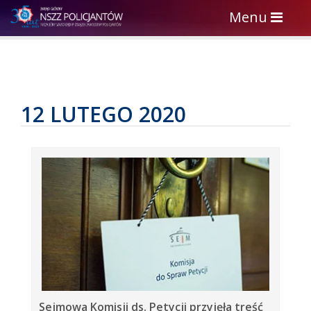
Toggle
Menu
navigation
12 LUTEGO 2020
Sejmowa Komisji ds. Petycji przyjęła treść