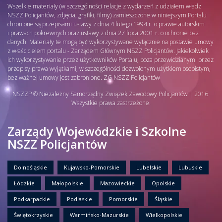
Wszelkie materiały (w szczególności relacje z wydarzeń z udziałem władz
NSZZ Policjantów, zdjęcia, grafiki, filmy) zamieszczone w niniejszym Portalu
chronione są przepisami ustawy z dnia 4 lutego 1994 r. o prawie autorskim
i prawach pokrewnych oraz ustawy z dnia 27 lipca 2001 r. o ochronie baz
danych. Materiały te mogą być wykorzystywane wyłącznie na postawie umowy
z właścicielem portalu - Zarządem Głównym NSZZ Policjantów. Jakiekolwiek
ich wykorzystywanie przez użytkowników Portalu, poza przewidzianymi przez
przepisy prawa wyjątkami, w szczególności dozwolonym użytkiem osobistym,
bez ważnej umowy jest zabronione. ZG NSZZ Policjantów
NSZZP © Niezależny Samorządny Związek Zawodowy Policjantów | 2016.
Wszystkie prawa zastrzeżone.
Zarządy Wojewódzkie i Szkolne
NSZZ Policjantów
Dolnośląskie
Kujawsko-Pomorskie
Lubelskie
Lubuskie
Łódzkie
Małopolskie
Mazowieckie
Opolskie
Podkarpackie
Podlaskie
Pomorskie
Śląskie
Świętokrzyskie
Warmińsko-Mazurskie
Wielkopolskie