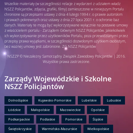
Wszelkie materiały (w szczególności relacje z wydarzeń z udziałem władz
NSZZ Policjantów, zdjęcia, grafiki, filmy) zamieszczone w niniejszym Portalu
chronione są przepisami ustawy z dnia 4 lutego 1994 r. o prawie autorskim
i prawach pokrewnych oraz ustawy z dnia 27 lipca 2001 r. o ochronie baz
danych. Materiały te mogą być wykorzystywane wyłącznie na postawie umowy
z właścicielem portalu - Zarządem Głównym NSZZ Policjantów. Jakiekolwiek
ich wykorzystywanie przez użytkowników Portalu, poza przewidzianymi przez
przepisy prawa wyjątkami, w szczególności dozwolonym użytkiem osobistym,
bez ważnej umowy jest zabronione. ZG NSZZ Policjantów
NSZZP © Niezależny Samorządny Związek Zawodowy Policjantów | 2016.
Wszystkie prawa zastrzeżone.
Zarządy Wojewódzkie i Szkolne
NSZZ Policjantów
Dolnośląskie
Kujawsko-Pomorskie
Lubelskie
Lubuskie
Łódzkie
Małopolskie
Mazowieckie
Opolskie
Podkarpackie
Podlaskie
Pomorskie
Śląskie
Świętokrzyskie
Warmińsko-Mazurskie
Wielkopolskie