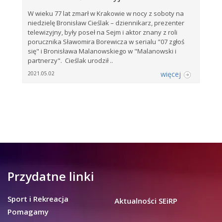
W wieku 77 lat zmarł w Krakowie w nocy z soboty na
niedzielę Bronisław Cieślak – dziennikarz, prezenter
telewizyjny, były poseł na Sejm i aktor znany z roli
porucznika Sławomira Borewicza w serialu "07 zgłoś
się" i Bronisława Malanowskiego w "Malanowski i
partnerzy". Cieślak urodził ..
więcej
2021.05.02
Przydatne linki
Sport i Rekreacja
Aktualności SEiRP
Pomagamy