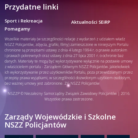
Przydatne linki
Sport i Rekreacja
Aktualności SEiRP
Pomagamy
Wszelkie materiały (w szczególności relacje z wydarzeń z udziałem władz
NSZZ Policjantów, zdjęcia, grafiki, filmy) zamieszczone w niniejszym Portalu
chronione są przepisami ustawy z dnia 4 lutego 1994 r. o prawie autorskim
i prawach pokrewnych oraz ustawy z dnia 27 lipca 2001 r. o ochronie baz
danych. Materiały te mogą być wykorzystywane wyłącznie na postawie umowy
z właścicielem portalu - Zarządem Głównym NSZZ Policjantów. Jakiekolwiek
ich wykorzystywanie przez użytkowników Portalu, poza przewidzianymi przez
przepisy prawa wyjątkami, w szczególności dozwolonym użytkiem osobistym,
bez ważnej umowy jest zabronione. ZG NSZZ Policjantów
NSZZP © Niezależny Samorządny Związek Zawodowy Policjantów | 2016.
Wszystkie prawa zastrzeżone.
Zarządy Wojewódzkie i Szkolne
NSZZ Policjantów