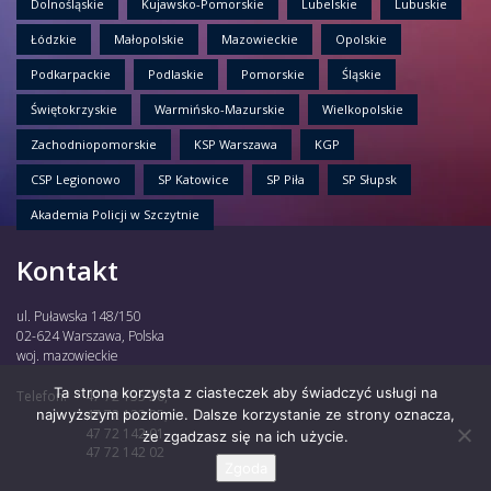
Dolnośląskie
Kujawsko-Pomorskie
Lubelskie
Lubuskie
Łódzkie
Małopolskie
Mazowieckie
Opolskie
Podkarpackie
Podlaskie
Pomorskie
Śląskie
Świętokrzyskie
Warmińsko-Mazurskie
Wielkopolskie
Zachodniopomorskie
KSP Warszawa
KGP
CSP Legionowo
SP Katowice
SP Piła
SP Słupsk
Akademia Policji w Szczytnie
Kontakt
ul. Puławska 148/150
02-624 Warszawa, Polska
woj. mazowieckie
Ta strona korzysta z ciasteczek aby świadczyć usługi na
Telefon:
47 72 135 30,
najwyższym poziomie. Dalsze korzystanie ze strony oznacza,
47 72 122 85,
47 72 142 01,
że zgadzasz się na ich użycie.
47 72 142 02
Zgoda