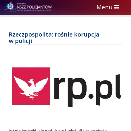
Toggle
Menu
navigation
Rzeczpospolita: rośnie korupcja
w policji
Już nie łapówki, ale nadużycie funkcji dla osiągnięcia