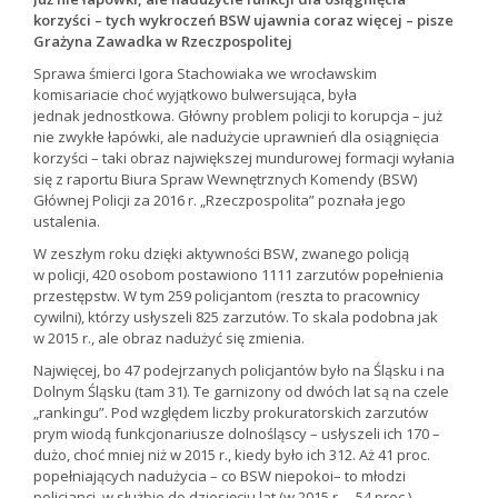
korzyści – tych wykroczeń BSW ujawnia coraz więcej – pisze
Grażyna Zawadka w Rzeczpospolitej
Sprawa śmierci Igora Stachowiaka we wrocławskim
komisariacie choć wyjątkowo bulwersująca, była
jednak jednostkowa. Główny problem policji to korupcja – już
nie zwykłe łapówki, ale nadużycie uprawnień dla osiągnięcia
korzyści – taki obraz największej mundurowej formacji wyłania
się z raportu Biura Spraw Wewnętrznych Komendy (BSW)
Głównej Policji za 2016 r. „Rzeczpospolita” poznała jego
ustalenia.
W zeszłym roku dzięki aktywności BSW, zwanego policją
w policji, 420 osobom postawiono 1111 zarzutów popełnienia
przestępstw. W tym 259 policjantom (reszta to pracownicy
cywilni), którzy usłyszeli 825 zarzutów. To skala podobna jak
w 2015 r., ale obraz nadużyć się zmienia.
Najwięcej, bo 47 podejrzanych policjantów było na Śląsku i na
Dolnym Śląsku (tam 31). Te garnizony od dwóch lat są na czele
„rankingu”. Pod względem liczby prokuratorskich zarzutów
prym wiodą funkcjonariusze dolnośląscy – usłyszeli ich 170 –
dużo, choć mniej niż w 2015 r., kiedy było ich 312. Aż 41 proc.
popełniających nadużycia – co BSW niepokoi– to młodzi
policjanci, w służbie do dziesięciu lat (w 2015 r. – 54 proc.).