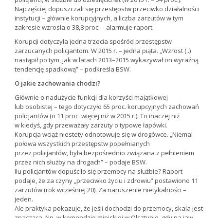
Najczęściej dopuszczali się przestępstw przeciwko działalności
instytucji – głównie korupcyjnych, a liczba zarzutów w tym
zakresie wzrosła o 38,8 proc. – alarmuje raport.
Korupcji dotyczyła jedna trzecia spośród przestępstw
zarzucanych policjantom. W 2015 r. – jedna piąta. „Wzrost (..)
nastąpił po tym, jak w latach 2013–2015 wykazywał on wyraźną
tendencję spadkową” – podkreśla BSW.
O jakie zachowania chodzi?
Głównie o nadużycie funkcji dla korzyści majątkowej
lub osobistej – tego dotyczyło 65 proc. korupcyjnych zachowań
policjantów (o 11 proc. więcej niż w 2015 r.). To inaczej niż
w kiedyś, gdy przeważały zarzuty o typowe łapówki.
Korupcja wciąż niestety odnotowuje się w drogówce. „Niemal
połowa wszystkich przestępstw popełnianych
przez policjantów, była bezpośrednio związana z pełnieniem
przez nich służby na drogach” – podaje BSW.
Ilu policjantów dopuściło się przemocy na służbie? Raport
podaje, że za czyny „przeciwko życiu i zdrowiu” postawiono 11
zarzutów (rok wcześniej 20). Za naruszenie nietykalności –
jeden.
Ale praktyka pokazuje, że jeśli dochodzi do przemocy, skala jest
znacząca. Np. w komendzie miejskiej w Olsztynie, gdy na jaw