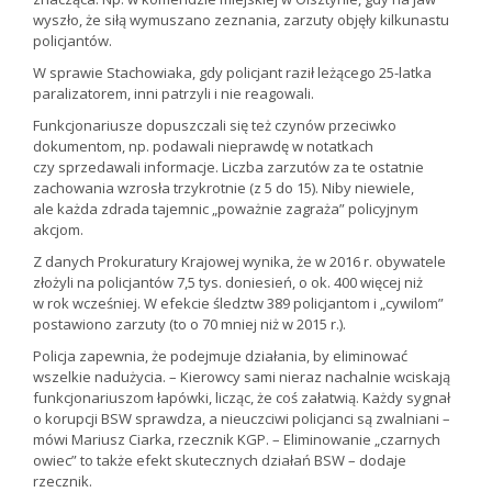
wyszło, że siłą wymuszano zeznania, zarzuty objęły kilkunastu
policjantów.
W sprawie Stachowiaka, gdy policjant raził leżącego 25-latka
paralizatorem, inni patrzyli i nie reagowali.
Funkcjonariusze dopuszczali się też czynów przeciwko
dokumentom, np. podawali nieprawdę w notatkach
czy sprzedawali informacje. Liczba zarzutów za te ostatnie
zachowania wzrosła trzykrotnie (z 5 do 15). Niby niewiele,
ale każda zdrada tajemnic „poważnie zagraża” policyjnym
akcjom.
Z danych Prokuratury Krajowej wynika, że w 2016 r. obywatele
złożyli na policjantów 7,5 tys. doniesień, o ok. 400 więcej niż
w rok wcześniej. W efekcie śledztw 389 policjantom i „cywilom”
postawiono zarzuty (to o 70 mniej niż w 2015 r.).
Policja zapewnia, że podejmuje działania, by eliminować
wszelkie nadużycia. – Kierowcy sami nieraz nachalnie wciskają
funkcjonariuszom łapówki, licząc, że coś załatwią. Każdy sygnał
o korupcji BSW sprawdza, a nieuczciwi policjanci są zwalniani –
mówi Mariusz Ciarka, rzecznik KGP. – Eliminowanie „czarnych
owiec” to także efekt skutecznych działań BSW – dodaje
rzecznik.