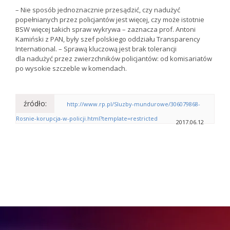
– Nie sposób jednoznacznie przesądzić, czy nadużyć
popełnianych przez policjantów jest więcej, czy może istotnie
BSW więcej takich spraw wykrywa – zaznacza prof. Antoni
Kamiński z PAN, były szef polskiego oddziału Transparency
International. – Sprawą kluczową jest brak tolerancji
dla nadużyć przez zwierzchników policjantów: od komisariatów
po wysokie szczeble w komendach.
źródło:
http://www.rp.pl/Sluzby-mundurowe/306079868-
Rosnie-korupcja-w-policji.html?template=restricted
2017.06.12