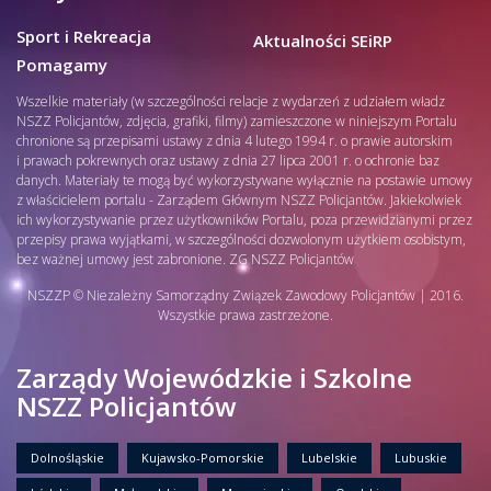
Sport i Rekreacja
Aktualności SEiRP
Pomagamy
Wszelkie materiały (w szczególności relacje z wydarzeń z udziałem władz
NSZZ Policjantów, zdjęcia, grafiki, filmy) zamieszczone w niniejszym Portalu
chronione są przepisami ustawy z dnia 4 lutego 1994 r. o prawie autorskim
i prawach pokrewnych oraz ustawy z dnia 27 lipca 2001 r. o ochronie baz
danych. Materiały te mogą być wykorzystywane wyłącznie na postawie umowy
z właścicielem portalu - Zarządem Głównym NSZZ Policjantów. Jakiekolwiek
ich wykorzystywanie przez użytkowników Portalu, poza przewidzianymi przez
przepisy prawa wyjątkami, w szczególności dozwolonym użytkiem osobistym,
bez ważnej umowy jest zabronione. ZG NSZZ Policjantów
NSZZP © Niezależny Samorządny Związek Zawodowy Policjantów | 2016.
Wszystkie prawa zastrzeżone.
Zarządy Wojewódzkie i Szkolne
NSZZ Policjantów
Dolnośląskie
Kujawsko-Pomorskie
Lubelskie
Lubuskie