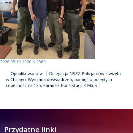
Opublikowano
Pełny
2026.05.10
1920 × 2560
NAWIGACJA
rozmiar
Opublikowano w
Delegacja NSZZ Policjantów z wizytą
WPISU
w Chicago. Wymiana doświadczeń, pamięć o poległych
i obecność na 135. Paradzie Konstytucji 3 Maja
Przydatne linki