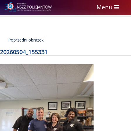
Toggle
Menu
navigation
Poprzedni obrazek
20260504_155331