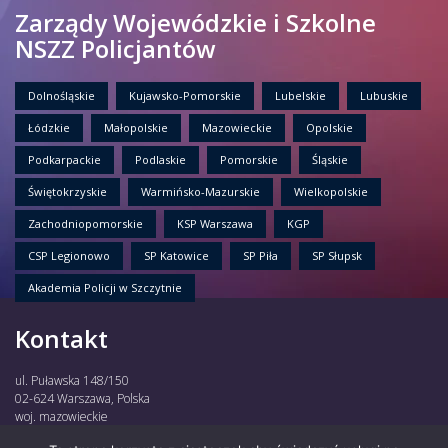
Zarządy Wojewódzkie i Szkolne
NSZZ Policjantów
Dolnośląskie
Kujawsko-Pomorskie
Lubelskie
Lubuskie
Łódzkie
Małopolskie
Mazowieckie
Opolskie
Podkarpackie
Podlaskie
Pomorskie
Śląskie
Świętokrzyskie
Warmińsko-Mazurskie
Wielkopolskie
Zachodniopomorskie
KSP Warszawa
KGP
CSP Legionowo
SP Katowice
SP Piła
SP Słupsk
Akademia Policji w Szczytnie
Kontakt
ul. Puławska 148/150
02-624 Warszawa, Polska
woj. mazowieckie