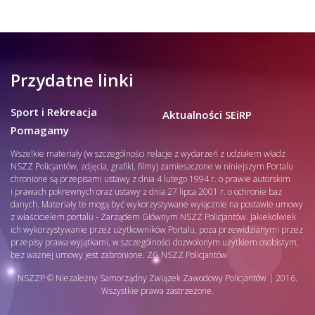
Przydatne linki
Sport i Rekreacja
Aktualności SEiRP
Pomagamy
Wszelkie materiały (w szczególności relacje z wydarzeń z udziałem władz
NSZZ Policjantów, zdjęcia, grafiki, filmy) zamieszczone w niniejszym Portalu
chronione są przepisami ustawy z dnia 4 lutego 1994 r. o prawie autorskim
i prawach pokrewnych oraz ustawy z dnia 27 lipca 2001 r. o ochronie baz
danych. Materiały te mogą być wykorzystywane wyłącznie na postawie umowy
z właścicielem portalu - Zarządem Głównym NSZZ Policjantów. Jakiekolwiek
ich wykorzystywanie przez użytkowników Portalu, poza przewidzianymi przez
przepisy prawa wyjątkami, w szczególności dozwolonym użytkiem osobistym,
bez ważnej umowy jest zabronione. ZG NSZZ Policjantów
NSZZP © Niezależny Samorządny Związek Zawodowy Policjantów | 2016.
Wszystkie prawa zastrzeżone.