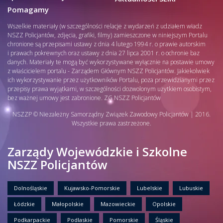
Pomagamy
Wszelkie materiały (w szczególności relacje z wydarzeń z udziałem władz
NSZZ Policjantów, zdjęcia, grafiki, filmy) zamieszczone w niniejszym Portalu
chronione są przepisami ustawy z dnia 4 lutego 1994 r. o prawie autorskim
i prawach pokrewnych oraz ustawy z dnia 27 lipca 2001 r. o ochronie baz
danych. Materiały te mogą być wykorzystywane wyłącznie na postawie umowy
z właścicielem portalu - Zarządem Głównym NSZZ Policjantów. Jakiekolwiek
ich wykorzystywanie przez użytkowników Portalu, poza przewidzianymi przez
przepisy prawa wyjątkami, w szczególności dozwolonym użytkiem osobistym,
bez ważnej umowy jest zabronione. ZG NSZZ Policjantów
NSZZP © Niezależny Samorządny Związek Zawodowy Policjantów | 2016.
Wszystkie prawa zastrzeżone.
Zarządy Wojewódzkie i Szkolne
NSZZ Policjantów
Dolnośląskie
Kujawsko-Pomorskie
Lubelskie
Lubuskie
Łódzkie
Małopolskie
Mazowieckie
Opolskie
Podkarpackie
Podlaskie
Pomorskie
Śląskie