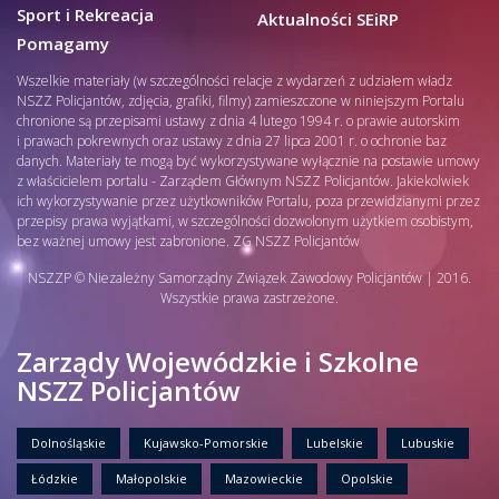
Sport i Rekreacja
Aktualności SEiRP
Pomagamy
Wszelkie materiały (w szczególności relacje z wydarzeń z udziałem władz
NSZZ Policjantów, zdjęcia, grafiki, filmy) zamieszczone w niniejszym Portalu
chronione są przepisami ustawy z dnia 4 lutego 1994 r. o prawie autorskim
i prawach pokrewnych oraz ustawy z dnia 27 lipca 2001 r. o ochronie baz
danych. Materiały te mogą być wykorzystywane wyłącznie na postawie umowy
z właścicielem portalu - Zarządem Głównym NSZZ Policjantów. Jakiekolwiek
ich wykorzystywanie przez użytkowników Portalu, poza przewidzianymi przez
przepisy prawa wyjątkami, w szczególności dozwolonym użytkiem osobistym,
bez ważnej umowy jest zabronione. ZG NSZZ Policjantów
NSZZP © Niezależny Samorządny Związek Zawodowy Policjantów | 2016.
Wszystkie prawa zastrzeżone.
Zarządy Wojewódzkie i Szkolne
NSZZ Policjantów
Dolnośląskie
Kujawsko-Pomorskie
Lubelskie
Lubuskie
Łódzkie
Małopolskie
Mazowieckie
Opolskie