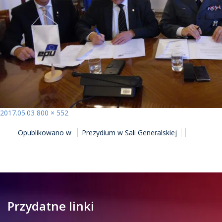
Opublikowano
Pełny
2017.05.03
800 × 552
NAWIGACJA
rozmiar
Opublikowano w
Prezydium w Sali Generalskiej
WPISU
Przydatne linki