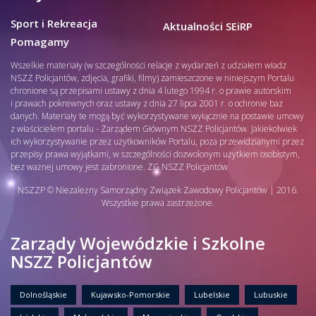
Sport i Rekreacja
Aktualności SEiRP
Pomagamy
Wszelkie materiały (w szczególności relacje z wydarzeń z udziałem władz
NSZZ Policjantów, zdjęcia, grafiki, filmy) zamieszczone w niniejszym Portalu
chronione są przepisami ustawy z dnia 4 lutego 1994 r. o prawie autorskim
i prawach pokrewnych oraz ustawy z dnia 27 lipca 2001 r. o ochronie baz
danych. Materiały te mogą być wykorzystywane wyłącznie na postawie umowy
z właścicielem portalu - Zarządem Głównym NSZZ Policjantów. Jakiekolwiek
ich wykorzystywanie przez użytkowników Portalu, poza przewidzianymi przez
przepisy prawa wyjątkami, w szczególności dozwolonym użytkiem osobistym,
bez ważnej umowy jest zabronione. ZG NSZZ Policjantów
NSZZP © Niezależny Samorządny Związek Zawodowy Policjantów | 2016.
Wszystkie prawa zastrzeżone.
Zarządy Wojewódzkie i Szkolne
NSZZ Policjantów
Dolnośląskie
Kujawsko-Pomorskie
Lubelskie
Lubuskie