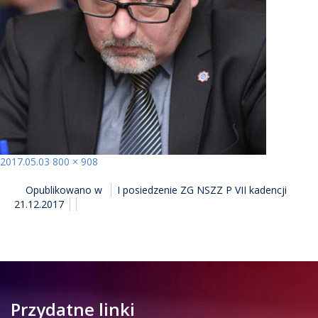
Opublikowano
Pełny
2017.05.03
800 × 908
NAWIGACJA
rozmiar
Opublikowano w
I posiedzenie ZG NSZZ P VII kadencji
WPISU
21.12.2017
Przydatne linki