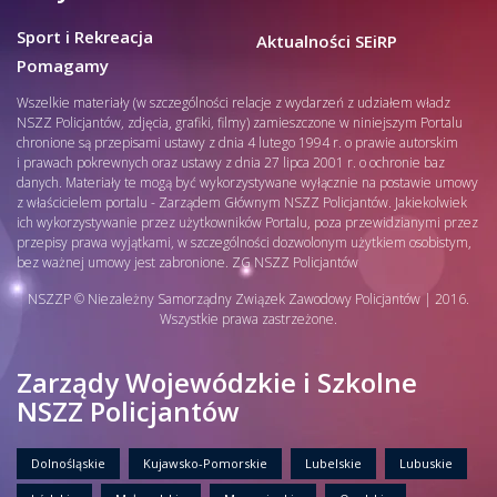
Sport i Rekreacja
Aktualności SEiRP
Pomagamy
Wszelkie materiały (w szczególności relacje z wydarzeń z udziałem władz
NSZZ Policjantów, zdjęcia, grafiki, filmy) zamieszczone w niniejszym Portalu
chronione są przepisami ustawy z dnia 4 lutego 1994 r. o prawie autorskim
i prawach pokrewnych oraz ustawy z dnia 27 lipca 2001 r. o ochronie baz
danych. Materiały te mogą być wykorzystywane wyłącznie na postawie umowy
z właścicielem portalu - Zarządem Głównym NSZZ Policjantów. Jakiekolwiek
ich wykorzystywanie przez użytkowników Portalu, poza przewidzianymi przez
przepisy prawa wyjątkami, w szczególności dozwolonym użytkiem osobistym,
bez ważnej umowy jest zabronione. ZG NSZZ Policjantów
NSZZP © Niezależny Samorządny Związek Zawodowy Policjantów | 2016.
Wszystkie prawa zastrzeżone.
Zarządy Wojewódzkie i Szkolne
NSZZ Policjantów
Dolnośląskie
Kujawsko-Pomorskie
Lubelskie
Lubuskie