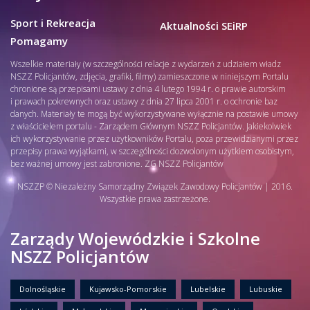
Sport i Rekreacja
Aktualności SEiRP
Pomagamy
Wszelkie materiały (w szczególności relacje z wydarzeń z udziałem władz
NSZZ Policjantów, zdjęcia, grafiki, filmy) zamieszczone w niniejszym Portalu
chronione są przepisami ustawy z dnia 4 lutego 1994 r. o prawie autorskim
i prawach pokrewnych oraz ustawy z dnia 27 lipca 2001 r. o ochronie baz
danych. Materiały te mogą być wykorzystywane wyłącznie na postawie umowy
z właścicielem portalu - Zarządem Głównym NSZZ Policjantów. Jakiekolwiek
ich wykorzystywanie przez użytkowników Portalu, poza przewidzianymi przez
przepisy prawa wyjątkami, w szczególności dozwolonym użytkiem osobistym,
bez ważnej umowy jest zabronione. ZG NSZZ Policjantów
NSZZP © Niezależny Samorządny Związek Zawodowy Policjantów | 2016.
Wszystkie prawa zastrzeżone.
Zarządy Wojewódzkie i Szkolne
NSZZ Policjantów
Dolnośląskie
Kujawsko-Pomorskie
Lubelskie
Lubuskie