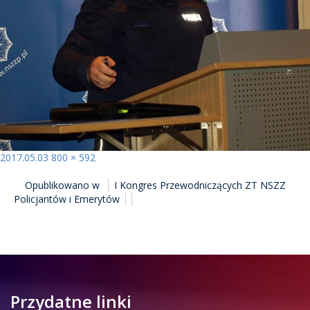
Opublikowano
Pełny
2017.05.03
800 × 592
NAWIGACJA
rozmiar
Opublikowano w
I Kongres Przewodniczących ZT NSZZ
WPISU
Policjantów i Emerytów
Przydatne linki