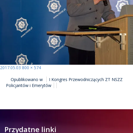
Opublikowano
Pełny
2017.05.03
800 × 574
NAWIGACJA
rozmiar
Opublikowano w
I Kongres Przewodniczących ZT NSZZ
WPISU
Policjantów i Emerytów
Przydatne linki