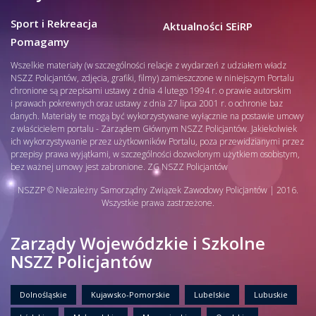
Sport i Rekreacja
Aktualności SEiRP
Pomagamy
Wszelkie materiały (w szczególności relacje z wydarzeń z udziałem władz
NSZZ Policjantów, zdjęcia, grafiki, filmy) zamieszczone w niniejszym Portalu
chronione są przepisami ustawy z dnia 4 lutego 1994 r. o prawie autorskim
i prawach pokrewnych oraz ustawy z dnia 27 lipca 2001 r. o ochronie baz
danych. Materiały te mogą być wykorzystywane wyłącznie na postawie umowy
z właścicielem portalu - Zarządem Głównym NSZZ Policjantów. Jakiekolwiek
ich wykorzystywanie przez użytkowników Portalu, poza przewidzianymi przez
przepisy prawa wyjątkami, w szczególności dozwolonym użytkiem osobistym,
bez ważnej umowy jest zabronione. ZG NSZZ Policjantów
NSZZP © Niezależny Samorządny Związek Zawodowy Policjantów | 2016.
Wszystkie prawa zastrzeżone.
Zarządy Wojewódzkie i Szkolne
NSZZ Policjantów
Dolnośląskie
Kujawsko-Pomorskie
Lubelskie
Lubuskie